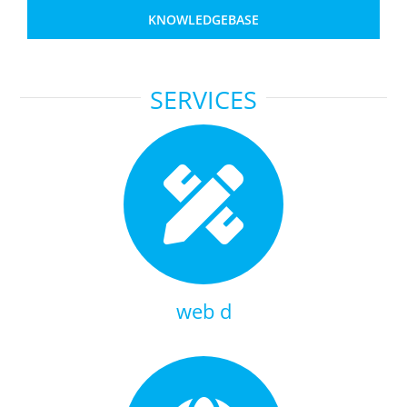
Microsoft NCE
KNOWLEDGEBASE
AVG
SERVICES
Office365
Glasvezelverbindingen
Microsoft software
licenties
SLA overeenkomsten
web
Remote Help
WordPress SLA
Contract