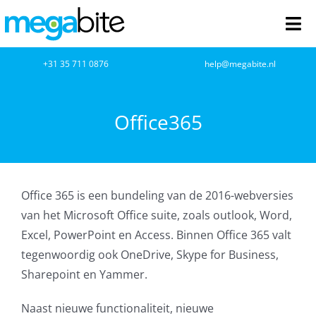
Ga
naar
Tog
inhoud
Nav
+31 35 711 0876
help@megabite.nl
home
Office365
Webdesign
Netwerkbeheer
Office 365 is een bundeling van de 2016-webversies
Webhosting
van het Microsoft Office suite, zoals outlook, Word,
Excel, PowerPoint en Access. Binnen Office 365 valt
Cloud Computing
tegenwoordig ook OneDrive, Skype for Business,
Sharepoint en Yammer.
VOIP
Naast nieuwe functionaliteit, nieuwe