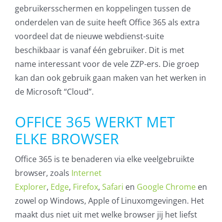
gebruikersschermen en koppelingen tussen de
Microsoft NCE
onderdelen van de suite heeft Office 365 als extra
voordeel dat de nieuwe webdienst-suite
AVG
beschikbaar is vanaf één gebruiker. Dit is met
name interessant voor de vele ZZP-ers. Die groep
Office365
kan dan ook gebruik gaan maken van het werken in
de Microsoft “Cloud”.
Glasvezelverbindingen
Microsoft software
OFFICE 365 WERKT MET
licenties
ELKE BROWSER
SLA overeenkomsten
Office 365 is te benaderen via elke veelgebruikte
browser, zoals
Internet
Remote Help
Explorer
,
Edge
,
Firefox
,
Safari
en
Google Chrome
en
WordPress SLA
zowel op Windows, Apple of Linuxomgevingen. Het
Contract
maakt dus niet uit met welke browser jij het liefst