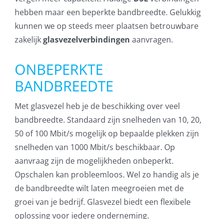
hebben maar een beperkte bandbreedte. Gelukkig
AVG
kunnen we op steeds meer plaatsen betrouwbare
zakelijk
glasvezelverbindingen
aanvragen.
Office365
ONBEPERKTE
Glasvezelverbindingen
BANDBREEDTE
Microsoft software licenties
Met glasvezel heb je de beschikking over veel
bandbreedte. Standaard zijn snelheden van 10, 20,
SLA overeenkomsten
50 of 100 Mbit/s mogelijk op bepaalde plekken zijn
snelheden van 1000 Mbit/s beschikbaar. Op
Remote Help
aanvraag zijn de mogelijkheden onbeperkt.
Opschalen kan probleemloos. Wel zo handig als je
WordPress SLA Contract
de bandbreedte wilt laten meegroeien met de
groei van je bedrijf. Glasvezel biedt een flexibele
Contact
oplossing voor iedere onderneming.