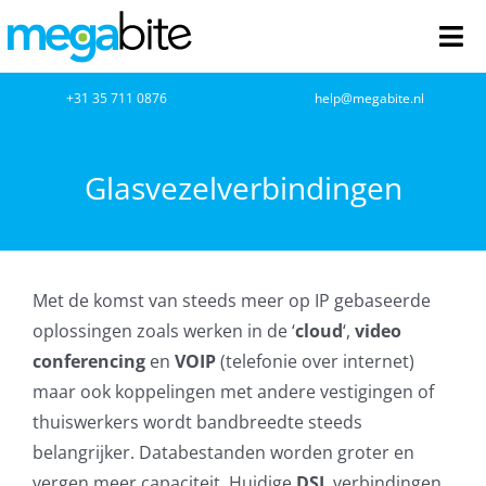
Ga
naar
Tog
inhoud
Nav
home
+31 35 711 0876
help@megabite.nl
Webdesign
Glasvezelverbindingen
Netwerkbeheer
Webhosting
Met de komst van steeds meer op IP gebaseerde
oplossingen zoals werken in de ‘
cloud
‘,
video
Cloud Computing
conferencing
en
VOIP
(telefonie over internet)
maar ook koppelingen met andere vestigingen of
VOIP
thuiswerkers wordt bandbreedte steeds
belangrijker. Databestanden worden groter en
Microsoft NCE
vergen meer capaciteit. Huidige
DSL
verbindingen