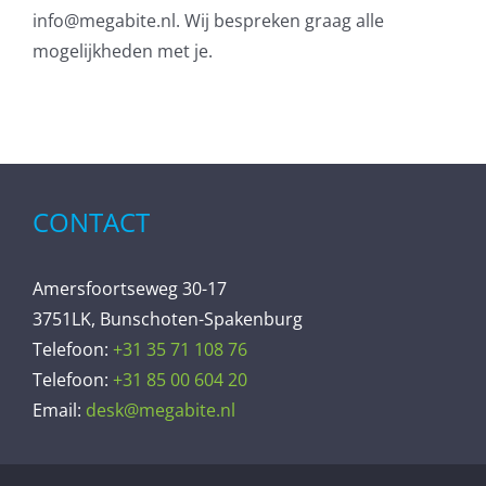
info@megabite.nl. Wij bespreken graag alle
mogelijkheden met je.
CONTACT
Amersfoortseweg 30-17
3751LK, Bunschoten-Spakenburg
Telefoon:
+31 35 71 108 76
Telefoon:
+31 85 00 604 20
Email:
desk@megabite.nl