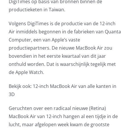
DigiTimes op basis van bronnen binnen de
AVG
productieketen in Taiwan.
Volgens DigiTimes is de productie van de 12-inch
Office365
Air inmiddels begonnen in de fabrieken van Quanta
Computer, een van Apple’s vaste
Glasvezelverbindingen
productiepartners. De nieuwe MacBook Air zou
bovendien in het eerste kwartaal van dit jaar
Microsoft software licenties
onthuld worden. Dat is waarschijnlijk tegelijk met
de Apple Watch.
SLA overeenkomsten
Bekijk ook: 12-inch MacBook Air van alle kanten in
Remote Help
3D
WordPress SLA Contract
Geruchten over een radicaal nieuwe (Retina)
MacBook Air van 12-inch hangen al een tijdje in de
Contact
lucht, maar afgelopen week kwam de grootste