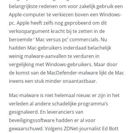
belangrijkste redenen om voor zakelijk gebruik een
AVG
Apple-computer te verkiezen boven een Windows-
pc. Apple heeft zelfs nog geprobeerd om dit
Office365
verkoopargument kracht bij te zetten in de
beroemde ‘ Mac versus pc’ commercials. Nu
Glasvezelverbindingen
hadden Mac-gebruikers inderdaad belachelijk
weinig malware-aanvallen te verduren in
Microsoft software licenties
vergelijking met Windows-gebruikers. Maar door
de komst van de MacDefender-malware lijkt de Mac
SLA overeenkomsten
ineens een stuk minder onaantastbaar.
Remote Help
Mac-malware is niet helemaal nieuw: er zijn in het
verleden al andere schadelijke programma’s
WordPress SLA Contract
gesignaleerd. En leveranciers van
beveiligingssoftware hadden er al voor
Contact
gewaarschuwd. Volgens ZDNet-journalist Ed Bott