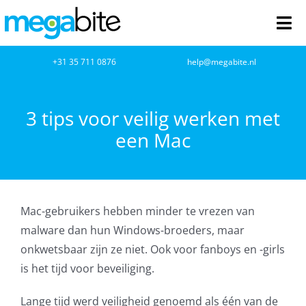
Ga
naar
Tog
inhoud
Nav
home
+31 35 711 0876
help@megabite.nl
Webdesign
3 tips voor veilig werken met
een Mac
Netwerkbeheer
Webhosting
Mac-gebruikers hebben minder te vrezen van
Cloud Computing
malware dan hun Windows-broeders, maar
onkwetsbaar zijn ze niet. Ook voor fanboys en -girls
VOIP
is het tijd voor beveiliging.
Microsoft NCE
Lange tijd werd veiligheid genoemd als één van de