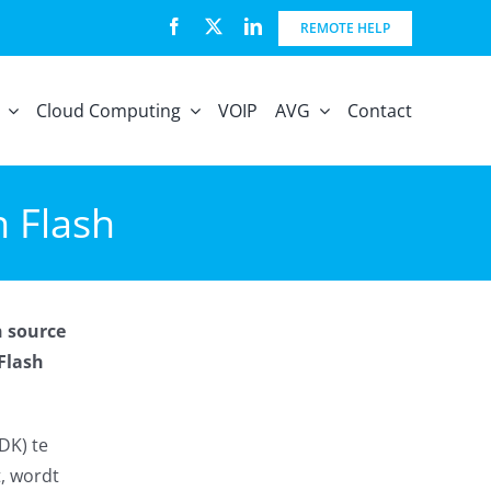
REMOTE HELP
Cloud Computing
VOIP
AVG
Contact
n Flash
n source
 Flash
DK) te
t, wordt