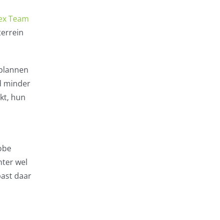
Flex Team
terrein
tplannen
d minder
kt, hun
dobe
hter wel
past daar