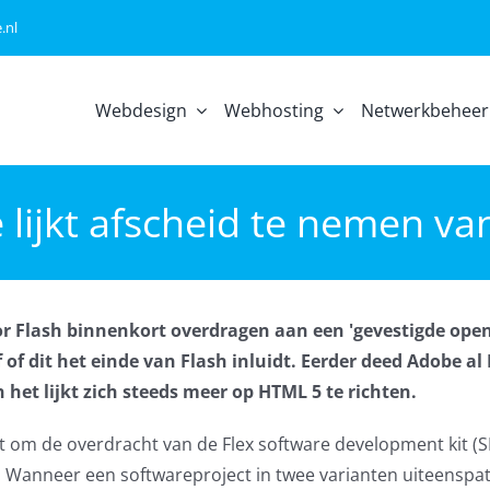
.nl
Webdesign
Webhosting
Netwerkbeheer
lijkt afscheid te nemen va
or Flash binnenkort overdragen aan een 'gevestigde ope
 of dit het einde van Flash inluidt. Eerder deed Adobe al
 het lijkt zich steeds meer op HTML 5 te richten.
om de overdracht van de Flex software development kit (S
ol. Wanneer een softwareproject in twee varianten uiteenspa