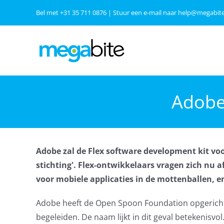
Ga
Bel met
+31 35 711 0876
| Stuur een e-mail naar
help@megabite
naar
inhoud
Adobe 
Adobe zal de Flex software development kit vo
stichting'. Flex-ontwikkelaars vragen zich nu af
voor mobiele applicaties in de mottenballen, en
Adobe heeft de Open Spoon Foundation opgericht 
begeleiden. De naam lijkt in dit geval betekenisv