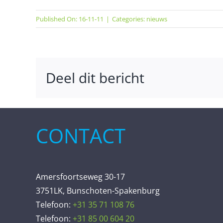
Published On: 16-11-11
|
Categories:
nieuws
Deel dit bericht
CONTACT
Amersfoortseweg 30-17
3751LK, Bunschoten-Spakenburg
Telefoon:
+31 35 71 108 76
Telefoon:
+31 85 00 604 20