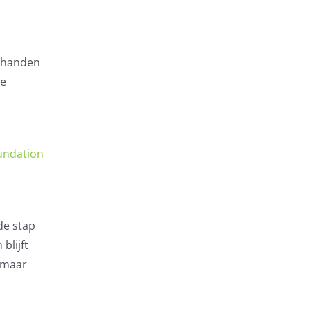
n handen
de
undation
de stap
blijft
, maar