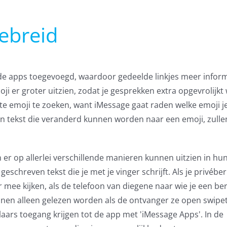
ebreid
 de apps toegevoegd, waardoor gedeelde linkjes meer infor
ji er groter uitzien, zodat je gesprekken extra opgevrolijkt
ste emoji te zoeken, want iMessage gaat raden welke emoji je
en tekst die veranderd kunnen worden naar een emoji, zulle
n er op allerlei verschillende manieren kunnen uitzien in hu
eschreven tekst die je met je vinger schrijft. Als je privéber
mee kijken, als de telefoon van diegene naar wie je een ber
unnen alleen gelezen worden als de ontvanger ze open swipe
aars toegang krijgen tot de app met 'iMessage Apps'. In de