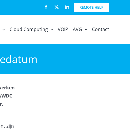
REMOTE HELP
Cloud Computing
VOIP
AVG
Contact
asedatum
 werken
s WWDC
r,
nt zijn