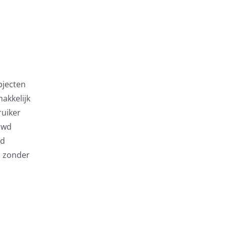
bjecten
akkelijk
ruiker
uwd
nd
, zonder