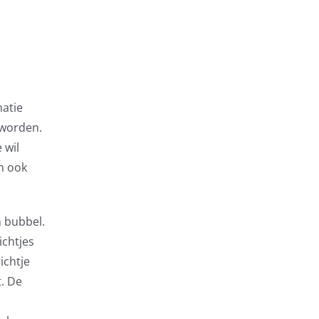
matie
 worden.
 wil
n ook
n bubbel.
ichtjes
ichtje
t. De