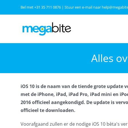
Ga
Bel met
+31 35 711 0876
| Stuur een e-mail naar
help@megabite
naar
inhoud
Alles o
iOS 10 is de naam van de tiende grote update 
met de iPhone, iPad, iPad Pro, iPad mini en iP
2016 officieel aangekondigd. De update is verv
officieel te downloaden.
Voorafgaand zullen er de nodige iOS 10 bèta's ver