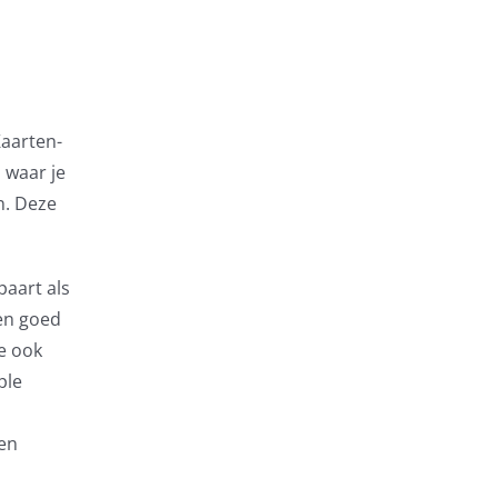
Kaarten-
 waar je
n. Deze
paart als
gen goed
e ook
ple
een