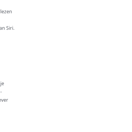
elezen
n Siri.
je
-
ever