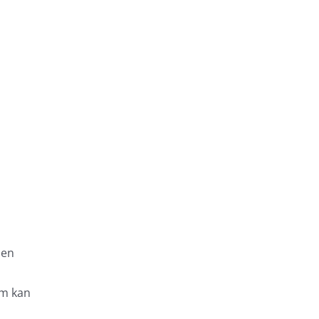
 en
am kan