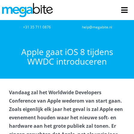
Ga
naar
Tog
inhoud
Nav
home
+31 35 711 0876
help@megabite.nl
Webdesign
Apple gaat iOS 8 tijdens
WWDC introduceren
Netwerkbeheer
Webhosting
Vandaag zal het Worldwide Developers
Cloud Computing
Conference van Apple wederom van start gaan.
Zoals eigenlijk elk jaar het geval is zal Apple een
VOIP
evenement houden waar het nieuwe soft- en
hardware aan het grote publiek zal tonen. Er
Microsoft NCE