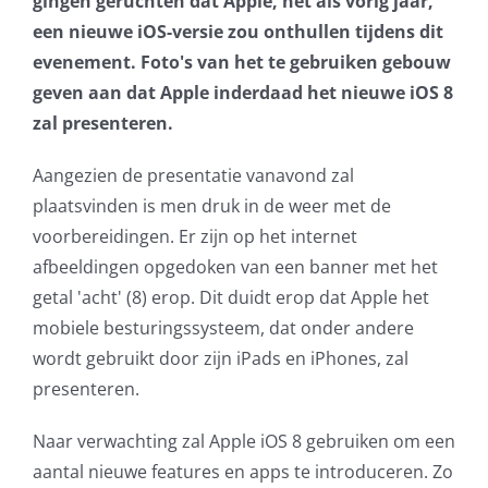
gingen geruchten dat Apple, net als vorig jaar,
een nieuwe iOS-versie zou onthullen tijdens dit
AVG
evenement. Foto's van het te gebruiken gebouw
geven aan dat Apple inderdaad het nieuwe iOS 8
Office365
zal presenteren.
Glasvezelverbindingen
Aangezien de presentatie vanavond zal
plaatsvinden is men druk in de weer met de
Microsoft software licenties
voorbereidingen. Er zijn op het internet
afbeeldingen opgedoken van een banner met het
SLA overeenkomsten
getal 'acht' (8) erop. Dit duidt erop dat Apple het
mobiele besturingssysteem, dat onder andere
Remote Help
wordt gebruikt door zijn iPads en iPhones, zal
presenteren.
WordPress SLA Contract
Naar verwachting zal Apple iOS 8 gebruiken om een
Contact
aantal nieuwe features en apps te introduceren. Zo