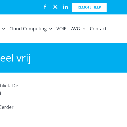
REMOTE HELP
Cloud Computing
VOIP
AVG
Contact
el vrij
bliek. De
.
 Eerder