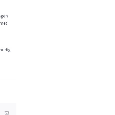
ngen
 met
voudig