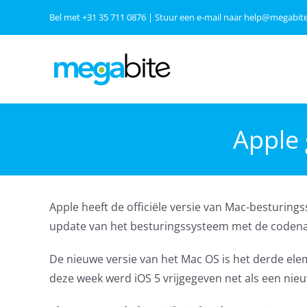
Ga
Bel met
+31 35 711 0876
| Stuur een e-mail naar
help@megabite
naar
inhoud
Apple 
Apple heeft de officiële versie van Mac-besturing
update van het besturingssysteem met de codena
De nieuwe versie van het Mac OS is het derde ele
deze week werd iOS 5 vrijgegeven net als een nie