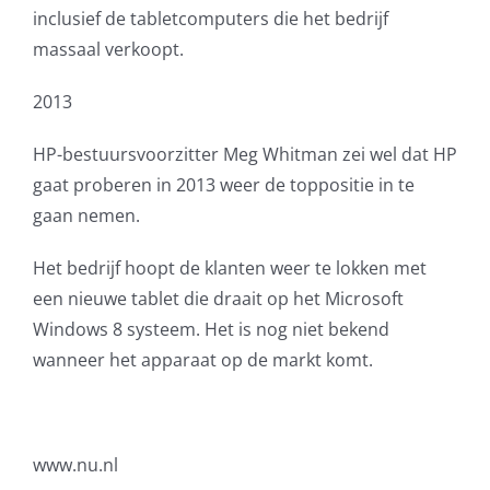
inclusief de tabletcomputers die het bedrijf
AVG
massaal verkoopt.
Office365
2013
HP-bestuursvoorzitter Meg Whitman zei wel dat HP
Glasvezelverbindingen
gaat proberen in 2013 weer de toppositie in te
gaan nemen.
Microsoft software licenties
Het bedrijf hoopt de klanten weer te lokken met
SLA overeenkomsten
een nieuwe tablet die draait op het Microsoft
Windows 8 systeem. Het is nog niet bekend
Remote Help
wanneer het apparaat op de markt komt.
WordPress SLA Contract
Contact
www.nu.nl