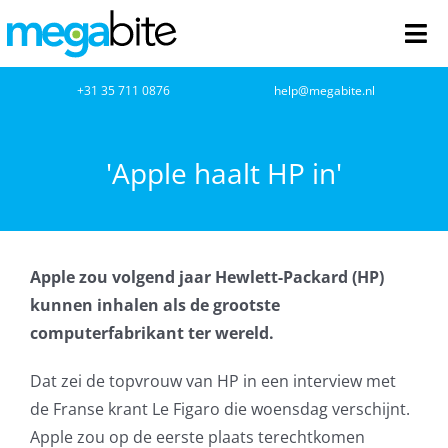
Ga
naar
Tog
inhoud
Nav
home
+31 35 711 0876
help@megabite.nl
Webdesign
'Apple haalt HP in'
Netwerkbeheer
Webhosting
Apple zou volgend jaar Hewlett-Packard (HP)
kunnen inhalen als de grootste
Cloud Computing
computerfabrikant ter wereld.
VOIP
Dat zei de topvrouw van HP in een interview met
de Franse krant Le Figaro die woensdag verschijnt.
Microsoft NCE
Apple zou op de eerste plaats terechtkomen