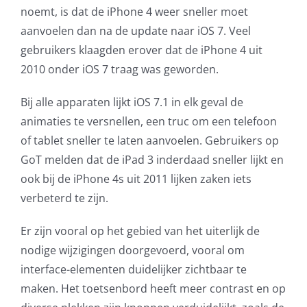
noemt, is dat de iPhone 4 weer sneller moet
AVG
aanvoelen dan na de update naar iOS 7. Veel
gebruikers klaagden erover dat de iPhone 4 uit
Office365
2010 onder iOS 7 traag was geworden.
Glasvezelverbindingen
Bij alle apparaten lijkt iOS 7.1 in elk geval de
animaties te versnellen, een truc om een telefoon
Microsoft software licenties
of tablet sneller te laten aanvoelen. Gebruikers op
GoT melden dat de iPad 3 inderdaad sneller lijkt en
SLA overeenkomsten
ook bij de iPhone 4s uit 2011 lijken zaken iets
verbeterd te zijn.
Remote Help
Er zijn vooral op het gebied van het uiterlijk de
nodige wijzigingen doorgevoerd, vooral om
WordPress SLA Contract
interface-elementen duidelijker zichtbaar te
maken. Het toetsenbord heeft meer contrast en op
Contact