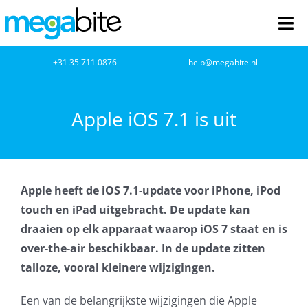
Ga
naar
Tog
inhoud
Nav
home
+31 35 711 0876
help@megabite.nl
Webdesign
Apple iOS 7.1 is uit
Netwerkbeheer
Webhosting
Apple heeft de iOS 7.1-update voor iPhone, iPod
touch en iPad uitgebracht. De update kan
Cloud Computing
draaien op elk apparaat waarop iOS 7 staat en is
over-the-air beschikbaar. In de update zitten
VOIP
talloze, vooral kleinere wijzigingen.
Microsoft NCE
Een van de belangrijkste wijzigingen die Apple