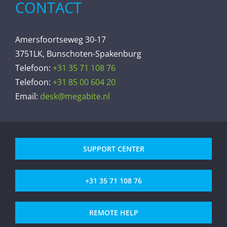
CONTACT
Amersfoortseweg 30-17
3751LK, Bunschoten-Spakenburg
Telefoon:
+31 35 71 108 76
Telefoon:
+31 85 00 604 20
Email:
desk@megabite.nl
SUPPORT CENTER
+31 35 71 108 76
REMOTE HELP