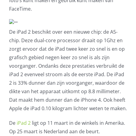
foto’s kunt maken en gebruik kunt maken van
FaceTime.
AVG
Office365
De iPad 2 beschikt over een nieuwe chip: de A5-
chip. Deze dual-core processor draait op 1Ghz en
Glasvezelverbindingen
zorgt ervoor dat de iPad twee keer zo snel is en op
grafisch gebied negen keer zo snel is als zijn
Microsoft software licenties
voorganger. Ondanks deze prestaties verbruikt de
iPad 2 evenveel stroom als de eerste iPad. De iPad
SLA overeenkomsten
2 is 33% dunner dan zijn voorganger, waardoor de
dikte van het apparaat uitkomt op 8.8 millimeter.
Remote Help
Dat maakt hem dunner dan de iPhone 4. Ook heeft
Apple de iPad 0.10 kilogram lichter weten te maken.
WordPress SLA Contract
De
iPad 2
ligt op 11 maart in de winkels in Amerika.
Contact
Op 25 maart is Nederland aan de beurt.