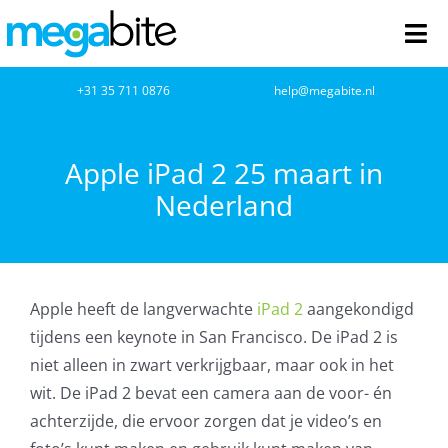
Ga
naar
Tog
inhoud
Nav
home
+31 35 711 0876
help@megabite.nl
Webdesign
Apple iPad 2 25 maart in
Nederland
Netwerkbeheer
Webhosting
Apple heeft de langverwachte
iPad 2
aangekondigd
Cloud Computing
tijdens een keynote in San Francisco. De iPad 2 is
niet alleen in zwart verkrijgbaar, maar ook in het
VOIP
wit. De iPad 2 bevat een camera aan de voor- én
achterzijde, die ervoor zorgen dat je video’s en
Microsoft NCE