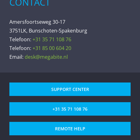
CONTACT
Amersfoortseweg 30-17
3751LK, Bunschoten-Spakenburg
Telefoon:
+31 35 71 108 76
Telefoon:
+31 85 00 604 20
Email:
desk@megabite.nl
SUPPORT CENTER
+31 35 71 108 76
REMOTE HELP