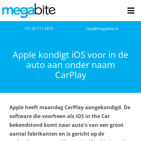
Ga
naar
Tog
inhoud
Nav
home
+31 35 711 0876
help@megabite.nl
Webdesign
Apple kondigt iOS voor in de
auto aan onder naam
Netwerkbeheer
CarPlay
Webhosting
Cloud Computing
Apple heeft maandag CarPlay aangekondigd. De
VOIP
software die voorheen als iOS in the Car
bekendstond komt naar auto's van een groot
Microsoft NCE
aantal fabrikanten en is gericht op de