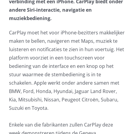
verbinding met een iPhone. CarPlay biedt onder
AVG
andere Siri-interactie, navigatie en
muziekbediening.
Office365
CarPlay moet het voor iPhone-bezitters makkelijker
maken te bellen, navigeren met Maps, muziek te
Glasvezelverbindingen
luisteren en notificaties te zien in hun voertuig. Het
platform voorziet in een touchscreen voor
Microsoft software licenties
bediening van de interface en een knop op het
stuur waarmee de stembediening is in te
SLA overeenkomsten
schakelen. Apple werkt onder andere samen met
BMW, Ford, Honda, Hyundai, Jaguar Land Rover,
Remote Help
Kia, Mitsubishi, Nissan, Peugeot Citroën, Subaru,
Suzuki en Toyota.
WordPress SLA Contract
Enkele van die fabrikanten zullen CarPlay deze
Contact
week demonstreren tijdens de Geneva