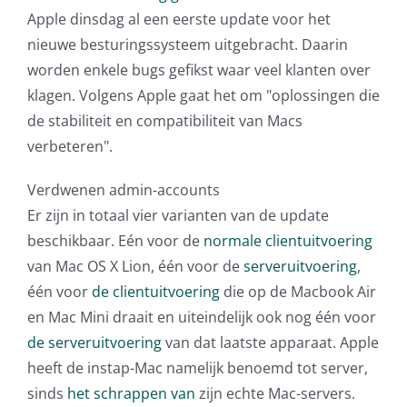
Apple dinsdag al een eerste update voor het
AVG
nieuwe besturingssysteem uitgebracht. Daarin
worden enkele bugs gefikst waar veel klanten over
Office365
klagen. Volgens Apple gaat het om "oplossingen die
de stabiliteit en compatibiliteit van Macs
Glasvezelverbindingen
verbeteren".
Microsoft software licenties
Verdwenen admin-accounts
Er zijn in totaal vier varianten van de update
SLA overeenkomsten
beschikbaar. Eén voor de
normale clientuitvoering
van Mac OS X Lion, één voor de
serveruitvoering
,
Remote Help
één voor
de clientuitvoering
die op de Macbook Air
en Mac Mini draait en uiteindelijk ook nog één voor
WordPress SLA Contract
de serveruitvoering
van dat laatste apparaat. Apple
heeft de instap-Mac namelijk benoemd tot server,
Contact
sinds
het schrappen van
zijn echte Mac-servers.