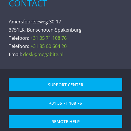
CONTACT
Amersfoortseweg 30-17
3751LK, Bunschoten-Spakenburg
Telefoon:
+31 35 71 108 76
Telefoon:
+31 85 00 604 20
Email:
desk@megabite.nl
SUPPORT CENTER
+31 35 71 108 76
REMOTE HELP