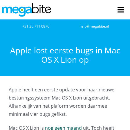
Ga
naar
Tog
inhoud
Nav
home
+31 35 711 0876
help@megabite.nl
Webdesign
Apple lost eerste bugs in Mac
OS X Lion op
Netwerkbeheer
Webhosting
Apple heeft een eerste update voor haar nieuwe
Cloud Computing
besturingssysteem Mac OS X Lion uitgebracht.
Afhankelijk van het plaform worden daarmee
VOIP
minimaal vier bugs gefikst.
Microsoft NCE
Mac OS X Lion is
nog geen maand
uit. Toch heeft