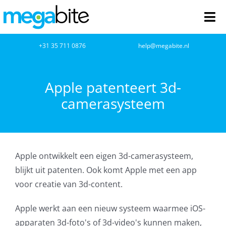
Ga
naar
Tog
inhoud
Nav
home
+31 35 711 0876
help@megabite.nl
Webdesign
Apple patenteert 3d-
camerasysteem
Netwerkbeheer
Webhosting
Apple ontwikkelt een eigen 3d-camerasysteem,
Cloud Computing
blijkt uit patenten. Ook komt Apple met een app
voor creatie van 3d-content.
VOIP
Apple werkt aan een nieuw systeem waarmee iOS-
Microsoft NCE
apparaten 3d-foto's of 3d-video's kunnen maken,