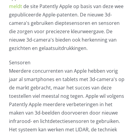
meldt
de site Patently Apple op basis van deze wee
AVG
gepubliceerde Apple-patenten. De nieuwe 3d-
camera's gebruiken dieptesensoren en sensoren
Office365
die zorgen voor preciezere kleurweergave. De
nieuwe 3d-camera's bieden ook herkenning van
Glasvezelverbindingen
gezichten en gelaatsuitdrukkingen.
Microsoft software licenties
Sensoren
Meerdere concurrenten van Apple hebben vorig
SLA overeenkomsten
jaar al smartphones en tablets met 3d-camera's op
de markt gebracht, maar het succes van deze
Remote Help
toestellen viel meestal nog tegen. Apple wil volgens
Patently Apple meerdere verbeteringen in het
WordPress SLA Contract
maken van 3d-beelden doorvoeren door nieuwe
infrarood- en lichtdetectiesensoren te gebruiken.
Contact
Het systeem kan werken met LIDAR, de techniek