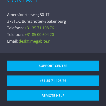
Amersfoortseweg 30-17
3751LK, Bunschoten-Spakenburg
Telefoon:
+31 35 71 108 76
Telefoon:
+31 85 00 604 20
Email:
desk@megabite.nl
SUPPORT CENTER
+31 35 71 108 76
REMOTE HELP