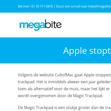
Ga
Bel met
+31 35 711 0876
| Stuur een e-mail naar
help@megabite
naar
inhoud
Apple stopt
Volgens de website CultofMac gaat Apple stoppen
trackpad. Het is inmiddels alweer een jaar geled
toen als alternatief voor de muis, maar het lijkt
wordt overgenomen door de Magic Trackpad.
De Magic Trackpad is een stukje groter dan de tra