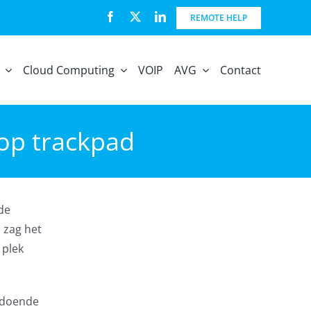
REMOTE HELP
Cloud Computing
VOIP
AVG
Contact
 op trackpad
de
 zag het
 plek
oldoende