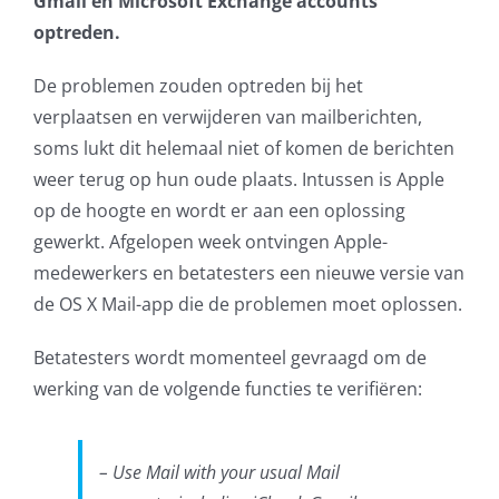
Gmail en Microsoft Exchange accounts
optreden.
AVG
De problemen zouden optreden bij het
Office365
verplaatsen en verwijderen van mailberichten,
soms lukt dit helemaal niet of komen de berichten
Glasvezelverbindingen
weer terug op hun oude plaats. Intussen is Apple
op de hoogte en wordt er aan een oplossing
Microsoft software licenties
gewerkt. Afgelopen week ontvingen Apple-
medewerkers en betatesters een nieuwe versie van
SLA overeenkomsten
de OS X Mail-app die de problemen moet oplossen.
Remote Help
Betatesters wordt momenteel gevraagd om de
werking van de volgende functies te verifiëren:
WordPress SLA Contract
Contact
– Use Mail with your usual Mail