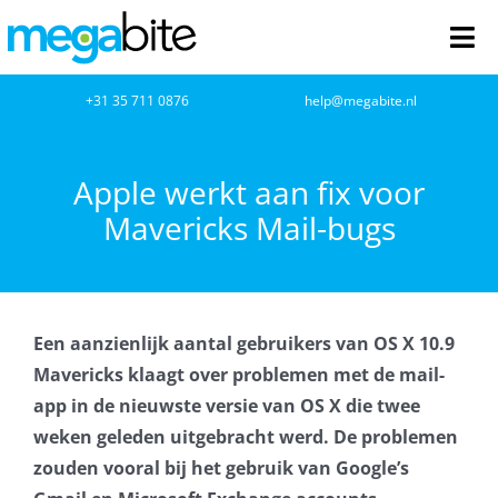
Ga
naar
Tog
inhoud
Nav
home
+31 35 711 0876
help@megabite.nl
Webdesign
Apple werkt aan fix voor
Mavericks Mail-bugs
Netwerkbeheer
Webhosting
Een aanzienlijk aantal gebruikers van OS X 10.9
Cloud Computing
Mavericks klaagt over problemen met de mail-
app in de nieuwste versie van OS X die twee
VOIP
weken geleden uitgebracht werd. De problemen
zouden vooral bij het gebruik van Google’s
Microsoft NCE