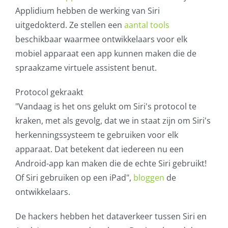
Applidium hebben de werking van Siri
AVG
uitgedokterd. Ze stellen een
aantal tools
beschikbaar waarmee ontwikkelaars voor elk
Office365
mobiel apparaat een app kunnen maken die de
spraakzame virtuele assistent benut.
Glasvezelverbindingen
Protocol gekraakt
Microsoft software licenties
"Vandaag is het ons gelukt om Siri's protocol te
kraken, met als gevolg, dat we in staat zijn om Siri's
SLA overeenkomsten
herkenningssysteem te gebruiken voor elk
apparaat. Dat betekent dat iedereen nu een
Remote Help
Android-app kan maken die de echte Siri gebruikt!
Of Siri gebruiken op een iPad",
bloggen
de
WordPress SLA Contract
ontwikkelaars.
Contact
De hackers hebben het dataverkeer tussen Siri en