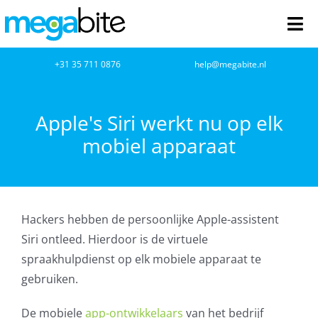
Ga
naar
Tog
inhoud
Nav
home
+31 35 711 0876
help@megabite.nl
Webdesign
Apple's Siri werkt nu op elk
mobiel apparaat
Netwerkbeheer
Webhosting
Hackers hebben de persoonlijke Apple-assistent
Cloud Computing
Siri ontleed. Hierdoor is de virtuele
spraakhulpdienst op elk mobiele apparaat te
VOIP
gebruiken.
Microsoft NCE
De mobiele
app-ontwikkelaars
van het bedrijf