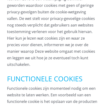
Microsoft NCE
geworden waardoor cookies met geen of geringe
privacy-gevolgen buiten de cookie-wetgeving
AVG
vallen. De wet stelt voor privacy-gevoelige cookies
nog steeds verplicht dat gebruikers aan websites
Office365
toestemming verlenen voor het gebruik hiervan.
Hier kun je lezen wat cookies zijn en waar ze
Glasvezelverbindingen
precies voor dienen, informeren we je over de
manier waarop Deze website omgaat met cookies
Microsoft software
en leggen we uit hoe je ze eventueel toch kunt
licenties
uitschakelen.
SLA overeenkomsten
FUNCTIONELE COOKIES
Remote Help
Functionele cookies zijn momenteel nodig om een
WordPress SLA
website te laten werken. Een voorbeeld van een
Contract
functionele cookie is het opslaan van de producten