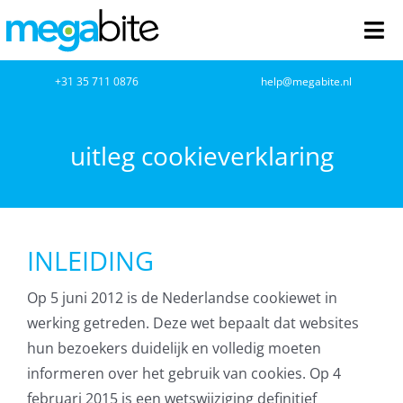
Ga
naar
Tog
inhoud
Nav
+31 35 711 0876
help@megabite.nl
home
uitleg cookieverklaring
Webdesign
Netwerkbeheer
INLEIDING
Webhosting
Op 5 juni 2012 is de Nederlandse cookiewet in
Cloud Computing
werking getreden. Deze wet bepaalt dat websites
hun bezoekers duidelijk en volledig moeten
VOIP
informeren over het gebruik van cookies. Op 4
februari 2015 is een wetswijziging definitief