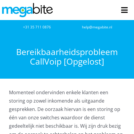
Ga
naar
Tog
inhoud
Nav
home
+31 35 711 0876
help@megabite.nl
Webdesign
Bereikbaarheidsprobleem
CallVoip [Opgelost]
Netwerkbeheer
Webhosting
Momenteel ondervinden enkele klanten een
Cloud Computing
storing op zowel inkomende als uitgaande
gesprekken. De oorzaak hiervan is een storing op
VOIP
één van onze switches waardoor de dienst
gedeeltelijk niet beschikbaar is. Wij zijn druk bezig
Microsoft NCE