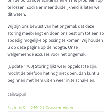
om de oorzaak te achterhalen en het probleem op
te lossen. Zodra er meer duidelijkheid is laten we
AVG
dit weten.
Office365
Wij zijn ons bewust van het ongemak dat deze
storing meebrengt en doen ons best om tot een zo
Glasvezelverbindingen
spoedig mogelijke oplossing te komen. Wij houden
u op deze pagina op de hoogte. Onze
Microsoft software licenties
welgemeende excuses voor het ongemak.
SLA overeenkomsten
[Update 1700] Storing lijkt weer opgelost te zijn,
mocht de telefoon het nog niet doen, dan kunt u
Remote Help
beginnen met hem uit en weer in te schakelen.
WordPress SLA Contract
callvoip.nl
Contact
Published On: 15-10-10
|
Categories:
nieuws