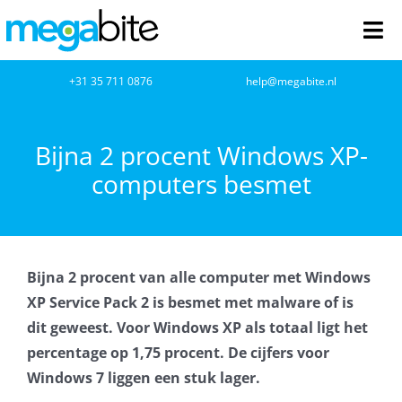
Ga
naar
Tog
inhoud
Nav
home
+31 35 711 0876
help@megabite.nl
Webdesign
Bijna 2 procent Windows XP-
computers besmet
Netwerkbeheer
Webhosting
Bijna 2 procent van alle computer met Windows
Cloud Computing
XP Service Pack 2 is besmet met malware of is
dit geweest. Voor Windows XP als totaal ligt het
VOIP
percentage op 1,75 procent. De cijfers voor
Windows 7 liggen een stuk lager.
Microsoft NCE