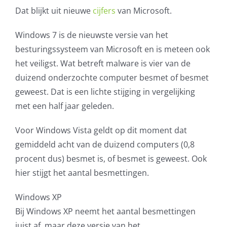
Dat blijkt uit nieuwe
cijfers
van Microsoft.
AVG
Windows 7 is de nieuwste versie van het
Office365
besturingssysteem van Microsoft en is meteen ook
het veiligst. Wat betreft malware is vier van de
Glasvezelverbindingen
duizend onderzochte computer besmet of besmet
geweest. Dat is een lichte stijging in vergelijking
Microsoft software licenties
met een half jaar geleden.
SLA overeenkomsten
Voor Windows Vista geldt op dit moment dat
gemiddeld acht van de duizend computers (0,8
Remote Help
procent dus) besmet is, of besmet is geweest. Ook
hier stijgt het aantal besmettingen.
WordPress SLA Contract
Windows XP
Bij Windows XP neemt het aantal besmettingen
Contact
juist af, maar deze versie van het