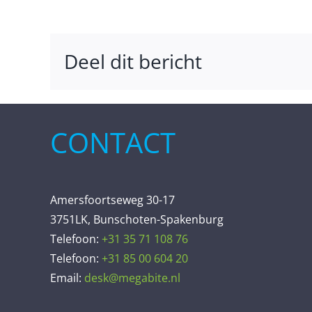
Deel dit bericht
CONTACT
Amersfoortseweg 30-17
3751LK, Bunschoten-Spakenburg
Telefoon:
+31 35 71 108 76
Telefoon:
+31 85 00 604 20
Email:
desk@megabite.nl