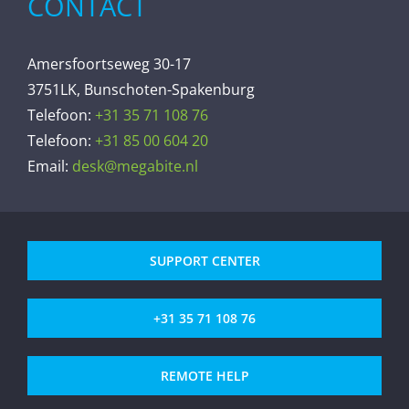
CONTACT
Amersfoortseweg 30-17
3751LK, Bunschoten-Spakenburg
Telefoon:
+31 35 71 108 76
Telefoon:
+31 85 00 604 20
Email:
desk@megabite.nl
SUPPORT CENTER
+31 35 71 108 76
REMOTE HELP