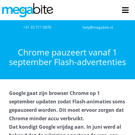
Ga
naar
Tog
inhoud
Nav
home
+31 35 711 0876
help@megabite.nl
Webdesign
Chrome pauzeert vanaf 1
september Flash-advertenties
Netwerkbeheer
Webhosting
Google gaat zijn browser Chrome op 1
Cloud Computing
september updaten zodat Flash-animaties soms
gepauzeerd worden. Dit moet ervoor zorgen dat
VOIP
Chrome minder accu verbruikt.
Dat kondigt Google vrijdag aan. In juni werd al
Microsoft NCE