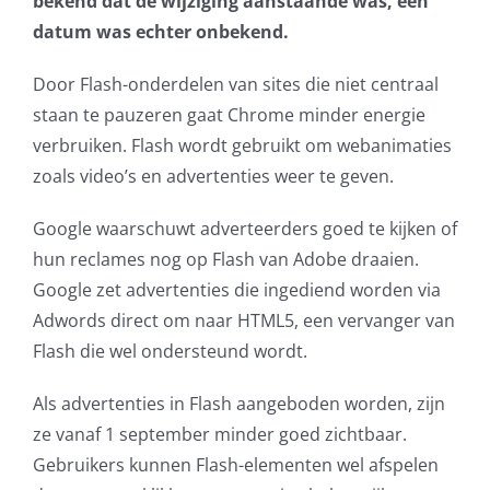
bekend dat de wijziging aanstaande was, een
datum was echter onbekend.
AVG
Door Flash-onderdelen van sites die niet centraal
Office365
staan te pauzeren gaat Chrome minder energie
verbruiken. Flash wordt gebruikt om webanimaties
Glasvezelverbindingen
zoals video’s en advertenties weer te geven.
Microsoft software licenties
Google waarschuwt adverteerders goed te kijken of
hun reclames nog op Flash van Adobe draaien.
SLA overeenkomsten
Google zet advertenties die ingediend worden via
Adwords direct om naar HTML5, een vervanger van
Remote Help
Flash die wel ondersteund wordt.
WordPress SLA Contract
Als advertenties in Flash aangeboden worden, zijn
ze vanaf 1 september minder goed zichtbaar.
Contact
Gebruikers kunnen Flash-elementen wel afspelen