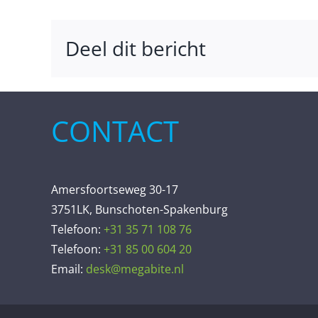
Deel dit bericht
CONTACT
Amersfoortseweg 30-17
3751LK, Bunschoten-Spakenburg
Telefoon:
+31 35 71 108 76
Telefoon:
+31 85 00 604 20
Email:
desk@megabite.nl