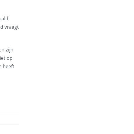
aald
gd vraagt
n zijn
iet op
e heeft