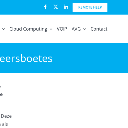
REMOTE HELP
Cloud Computing
VOIP
AVG
Contact
keersboetes
e
de
. Deze
 als