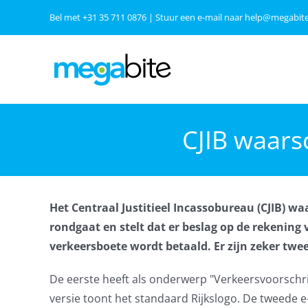
Ga
Bel met
+31 35 711 0876
| Stuur een e-mail naar
help@megabite
naar
inhoud
CJIB waars
Het Centraal Justitieel Incassobureau (CJIB) w
rondgaat en stelt dat er beslag op de rekening
verkeersboete wordt betaald. Er zijn zeker twe
De eerste heeft als onderwerp "Verkeersvoorschrif
versie toont het standaard Rijkslogo. De tweede e