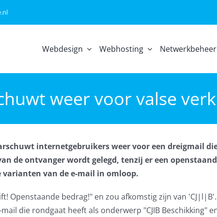
.nl
Webdesign
Webhosting
Netwerkbeheer
chuwt weer voor valse ver
aarschuwt internetgebruikers weer voor een dreigmail di
 van de ontvanger wordt gelegd, tenzij er een openstaan
e varianten van de e-mail in omloop.
t! Openstaande bedrag!" en zou afkomstig zijn van 'CJ|l|B'
-mail die rondgaat heeft als onderwerp "CJIB Beschikking" en