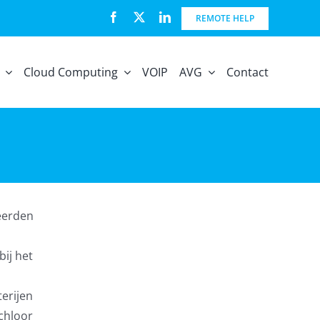
REMOTE HELP
Cloud Computing
VOIP
AVG
Contact
eerden
n
bij het
erijen
chloor