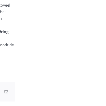
zoveel
 het
en
ring
doodt de