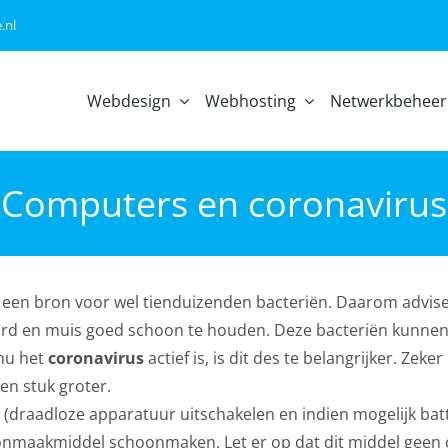
.nl
Webdesign
Webhosting
Netwerkbeheer
Computers en coronavirus
n een bron voor wel tienduizenden bacteriën. Daarom advis
bord en muis goed schoon te houden. Deze bacteriën kunne
 nu het
coronavirus
actief is, is dit des te belangrijker. Zeker 
en stuk groter.
 (draadloze apparatuur uitschakelen en indien mogelijk batt
onmaakmiddel schoonmaken. Let er op dat dit middel geen 