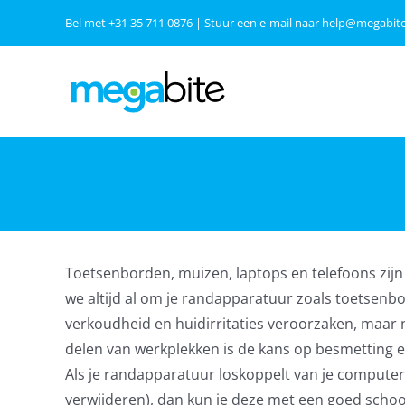
Ga
Bel met
+31 35 711 0876
| Stuur een e-mail naar
help@megabite
naar
inhoud
Toetsenborden, muizen, laptops en telefoons zij
we altijd al om je randapparatuur zoals toetsen
verkoudheid en huidirritaties veroorzaken, maar
delen van werkplekken is de kans op besmetting e
Als je randapparatuur loskoppelt van je computer
verwijderen), dan kun je deze met een goed scho