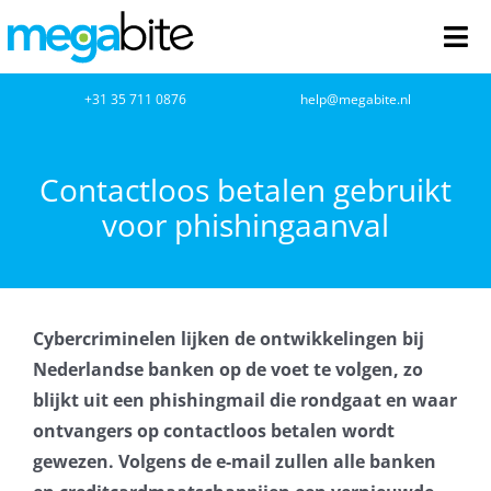
Ga
naar
Tog
inhoud
Nav
home
+31 35 711 0876
help@megabite.nl
Webdesign
Contactloos betalen gebruikt
voor phishingaanval
Netwerkbeheer
Webhosting
Cybercriminelen lijken de ontwikkelingen bij
Cloud Computing
Nederlandse banken op de voet te volgen, zo
blijkt uit een phishingmail die rondgaat en waar
VOIP
ontvangers op contactloos betalen wordt
gewezen. Volgens de e-mail zullen alle banken
Microsoft NCE