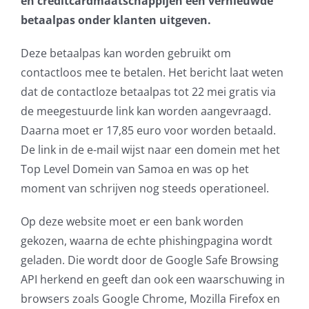
en creditcardmaatschappijen een vernieuwde
betaalpas onder klanten uitgeven.
AVG
Deze betaalpas kan worden gebruikt om
Office365
contactloos mee te betalen. Het bericht laat weten
dat de contactloze betaalpas tot 22 mei gratis via
Glasvezelverbindingen
de meegestuurde link kan worden aangevraagd.
Daarna moet er 17,85 euro voor worden betaald.
Microsoft software licenties
De link in de e-mail wijst naar een domein met het
Top Level Domein van Samoa en was op het
SLA overeenkomsten
moment van schrijven nog steeds operationeel.
Remote Help
Op deze website moet er een bank worden
gekozen, waarna de echte phishingpagina wordt
WordPress SLA Contract
geladen. Die wordt door de Google Safe Browsing
API herkend en geeft dan ook een waarschuwing in
Contact
browsers zoals Google Chrome, Mozilla Firefox en