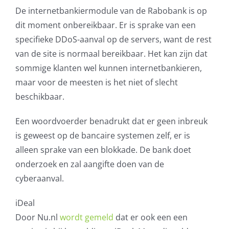
De internetbankiermodule van de Rabobank is op
AVG
dit moment onbereikbaar. Er is sprake van een
specifieke DDoS-aanval op de servers, want de rest
Office365
van de site is normaal bereikbaar. Het kan zijn dat
sommige klanten wel kunnen internetbankieren,
Glasvezelverbindingen
maar voor de meesten is het niet of slecht
beschikbaar.
Microsoft software licenties
Een woordvoerder benadrukt dat er geen inbreuk
SLA overeenkomsten
is geweest op de bancaire systemen zelf, er is
alleen sprake van een blokkade. De bank doet
Remote Help
onderzoek en zal aangifte doen van de
cyberaanval.
WordPress SLA Contract
iDeal
Contact
Door Nu.nl
wordt gemeld
dat er ook een een