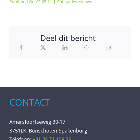
Published On: 02-05-11
|
Categories:
nieuws
Deel dit bericht
CONTACT
Amersfoortseweg 30-17
3751LK, Bunschoten-Spakenburg
Telefoon:
+31 35 71 108 76