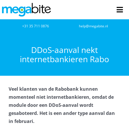
Ga
naar
Tog
inhoud
Nav
home
+31 35 711 0876
help@megabite.nl
Webdesign
DDoS-aanval nekt
internetbankieren Rabo
Netwerkbeheer
Webhosting
Veel klanten van de Rabobank kunnen
Cloud Computing
momenteel niet internetbankieren, omdat de
module door een DDoS-aanval wordt
VOIP
gesaboteerd. Het is een ander type aanval dan
in februari.
Microsoft NCE