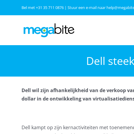
Ga
Bel met
+31 35 711 0876
| Stuur een e-mail naar
help@megabite
naar
inhoud
Dell steek
Dell wil zijn afhankelijkheid van de verkoop v
dollar in de ontwikkeling van virtualisatiedie
Dell kampt op zijn kernactiviteiten met toenemen