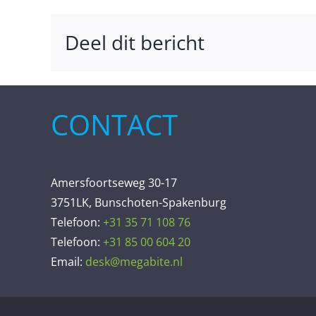
Deel dit bericht
CONTACT
Amersfoortseweg 30-17
3751LK, Bunschoten-Spakenburg
Telefoon:
+31 35 71 108 76
Telefoon:
+31 85 00 604 20
Email:
desk@megabite.nl