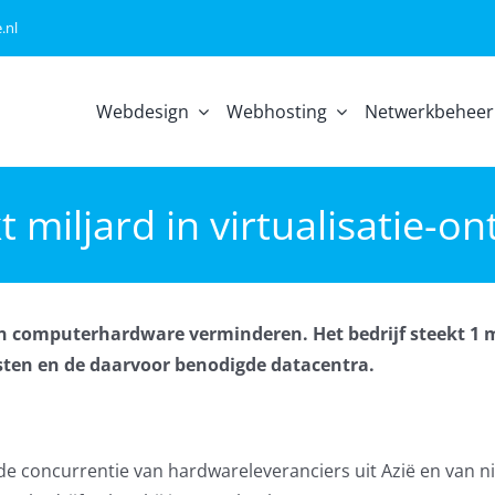
.nl
Webdesign
Webhosting
Netwerkbeheer
t miljard in virtualisatie-o
an computerhardware verminderen. Het bedrijf steekt 1 m
nsten en de daarvoor benodigde datacentra.
de concurrentie van hardwareleveranciers uit Azië en van 