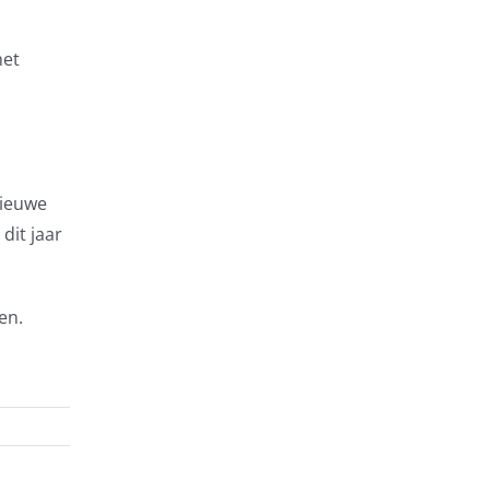
het
nieuwe
dit jaar
en.