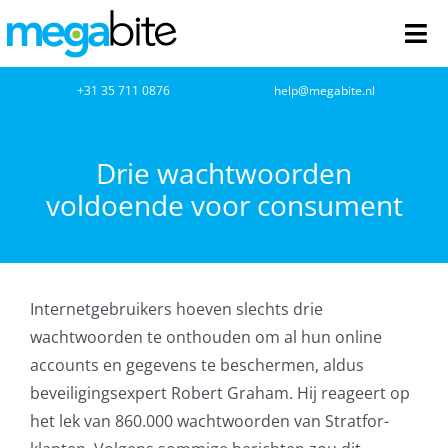
Ga
naar
Tog
inhoud
Nav
home
+31 35 711 0876
help@megabite.nl
Webdesign
Drie wachtwoorden
voldoende voor consument
Netwerkbeheer
Webhosting
Internetgebruikers hoeven slechts drie
Cloud Computing
wachtwoorden te onthouden om al hun online
accounts en gegevens te beschermen, aldus
VOIP
beveiligingsexpert Robert Graham. Hij reageert op
het lek van 860.000 wachtwoorden van Stratfor-
Microsoft NCE