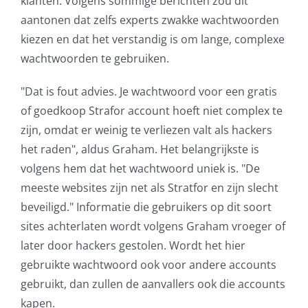
klanten. Volgens sommige berichten zou dit
aantonen dat zelfs experts zwakke wachtwoorden
AVG
kiezen en dat het verstandig is om lange, complexe
wachtwoorden te gebruiken.
Office365
"Dat is fout advies. Je wachtwoord voor een gratis
Glasvezelverbindingen
of goedkoop Strafor account hoeft niet complex te
zijn, omdat er weinig te verliezen valt als hackers
Microsoft software licenties
het raden", aldus Graham. Het belangrijkste is
volgens hem dat het wachtwoord uniek is. "De
SLA overeenkomsten
meeste websites zijn net als Stratfor en zijn slecht
beveiligd." Informatie die gebruikers op dit soort
Remote Help
sites achterlaten wordt volgens Graham vroeger of
later door hackers gestolen. Wordt het hier
WordPress SLA Contract
gebruikte wachtwoord ook voor andere accounts
gebruikt, dan zullen de aanvallers ook die accounts
Contact
kapen.