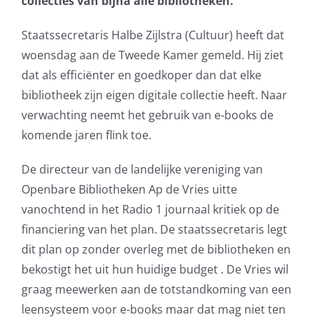
collecties van bijna alle bibliotheken.
AVG
Staatssecretaris Halbe Zijlstra (Cultuur) heeft dat
woensdag aan de Tweede Kamer gemeld. Hij ziet
Office365
dat als efficiënter en goedkoper dan dat elke
bibliotheek zijn eigen digitale collectie heeft. Naar
Glasvezelverbindingen
verwachting neemt het gebruik van e-books de
komende jaren flink toe.
Microsoft software licenties
De directeur van de landelijke vereniging van
SLA overeenkomsten
Openbare Bibliotheken Ap de Vries uitte
vanochtend in het Radio 1 journaal kritiek op de
Remote Help
financiering van het plan. De staatssecretaris legt
dit plan op zonder overleg met de bibliotheken en
WordPress SLA Contract
bekostigt het uit hun huidige budget . De Vries wil
graag meewerken aan de totstandkoming van een
Contact
leensysteem voor e-books maar dat mag niet ten