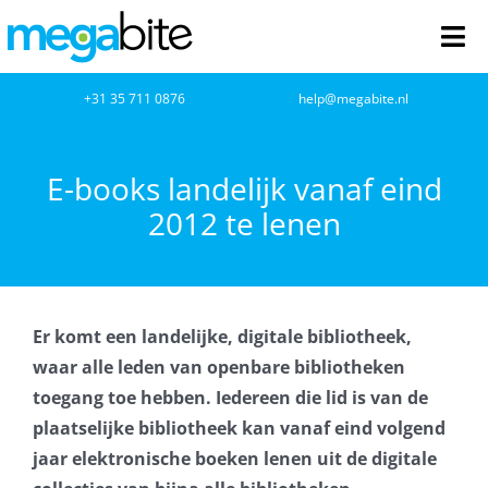
Ga
naar
Tog
inhoud
Nav
home
+31 35 711 0876
help@megabite.nl
Webdesign
E-books landelijk vanaf eind
2012 te lenen
Netwerkbeheer
Webhosting
Er komt een landelijke, digitale bibliotheek,
Cloud Computing
waar alle leden van openbare bibliotheken
toegang toe hebben. Iedereen die lid is van de
VOIP
plaatselijke bibliotheek kan vanaf eind volgend
jaar elektronische boeken lenen uit de digitale
Microsoft NCE