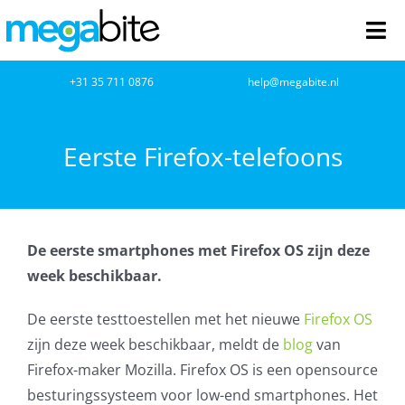
Ga
naar
Tog
inhoud
Nav
home
+31 35 711 0876
help@megabite.nl
Webdesign
Eerste Firefox-telefoons
Netwerkbeheer
Webhosting
De eerste smartphones met Firefox OS zijn deze
week beschikbaar.
Cloud Computing
De eerste testtoestellen met het nieuwe
Firefox OS
VOIP
zijn deze week beschikbaar, meldt de
blog
van
Firefox-maker Mozilla. Firefox OS is een opensource
Microsoft NCE
besturingssysteem voor low-end smartphones. Het