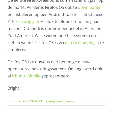
De eerste Firefox-telefoons komen later dit jaar op
de markt. Verder is Firefox OS ook te
downloaden
en installeren op een Android-toestel. Het Chinese
ZTE
zei vorig jaar
Firefox-telefoons te willen gaan
maken. Dat merk is onder meer actief in Afrika en
Zuid-Amerika. Wil je weten hoe het systeem eruit
ziet en werkt? Firefox OS is via
een Firefox-plugin
te
simuleren.
Firefox OS is trouwens niet het enige nieuwe
opensource besturingssyteem. Onlangs werd ook
al
Ubuntu Mobile
gepresenteerd.
Bright
Published On: 23-01-13
|
Categories:
nieuws