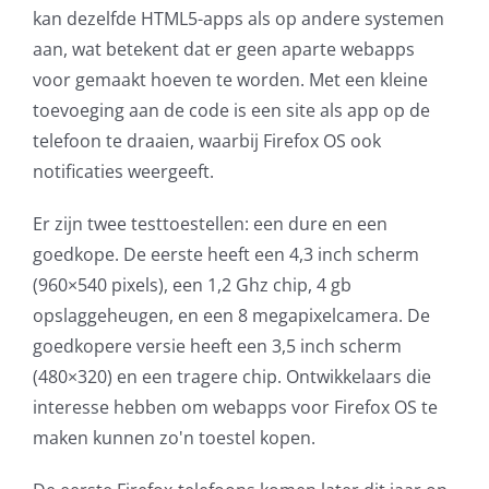
kan dezelfde HTML5-apps als op andere systemen
AVG
aan, wat betekent dat er geen aparte webapps
voor gemaakt hoeven te worden. Met een kleine
Office365
toevoeging aan de code is een site als app op de
telefoon te draaien, waarbij Firefox OS ook
Glasvezelverbindingen
notificaties weergeeft.
Microsoft software licenties
Er zijn twee testtoestellen: een dure en een
goedkope. De eerste heeft een 4,3 inch scherm
SLA overeenkomsten
(960×540 pixels), een 1,2 Ghz chip, 4 gb
opslaggeheugen, en een 8 megapixelcamera. De
Remote Help
goedkopere versie heeft een 3,5 inch scherm
(480×320) en een tragere chip. Ontwikkelaars die
WordPress SLA Contract
interesse hebben om webapps voor Firefox OS te
maken kunnen zo'n toestel kopen.
Contact