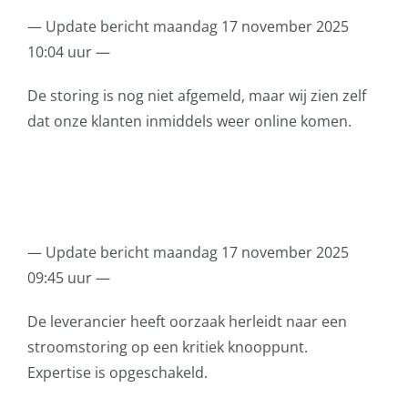
— Update bericht maandag 17 november 2025
AVG
10:04 uur —
Office365
De storing is nog niet afgemeld, maar wij zien zelf
dat onze klanten inmiddels weer online komen.
Glasvezelverbindingen
Microsoft software licenties
SLA overeenkomsten
— Update bericht maandag 17 november 2025
09:45 uur —
Remote Help
De leverancier heeft oorzaak herleidt naar een
WordPress SLA Contract
stroomstoring op een kritiek knooppunt.
Expertise is opgeschakeld.
Contact