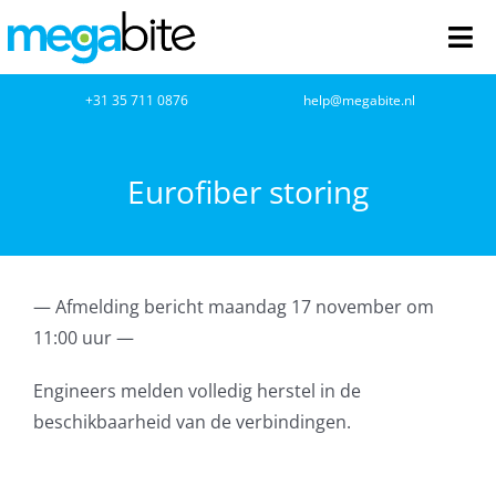
Ga
naar
Tog
inhoud
Nav
home
+31 35 711 0876
help@megabite.nl
Webdesign
Eurofiber storing
Netwerkbeheer
Webhosting
— Afmelding bericht maandag 17 november om
11:00 uur —
Cloud Computing
Engineers melden volledig herstel in de
VOIP
beschikbaarheid van de verbindingen.
Microsoft NCE