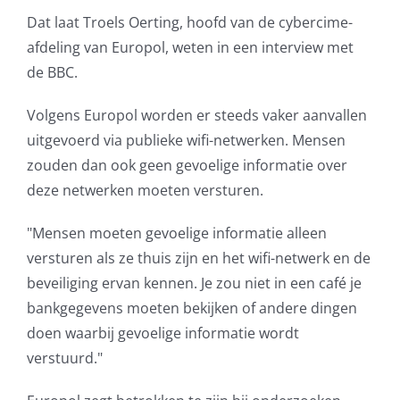
Dat laat Troels Oerting, hoofd van de cybercime-
AVG
afdeling van Europol, weten in een interview met
de BBC.
Office365
Volgens Europol worden er steeds vaker aanvallen
Glasvezelverbindingen
uitgevoerd via publieke wifi-netwerken. Mensen
zouden dan ook geen gevoelige informatie over
Microsoft software licenties
deze netwerken moeten versturen.
SLA overeenkomsten
"Mensen moeten gevoelige informatie alleen
versturen als ze thuis zijn en het wifi-netwerk en de
Remote Help
beveiliging ervan kennen. Je zou niet in een café je
bankgegevens moeten bekijken of andere dingen
WordPress SLA Contract
doen waarbij gevoelige informatie wordt
verstuurd."
Contact