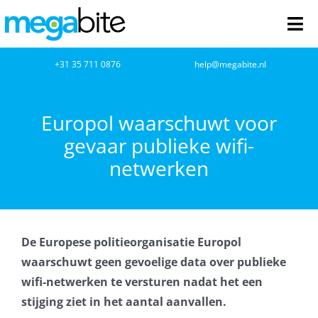
Ga
naar
Tog
inhoud
Nav
home
+31 35 711 0876
help@megabite.nl
Webdesign
Europol waarschuwt voor
gevaar publieke wifi-
Netwerkbeheer
netwerken
Webhosting
Cloud Computing
De Europese politieorganisatie Europol
VOIP
waarschuwt geen gevoelige data over publieke
wifi-netwerken te versturen nadat het een
Microsoft NCE
stijging ziet in het aantal aanvallen.