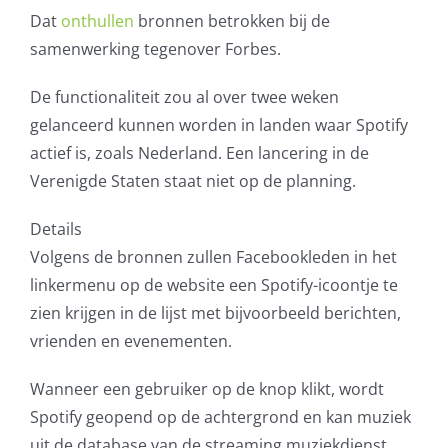
Dat
onthullen
bronnen betrokken bij de
AVG
samenwerking tegenover Forbes.
Office365
De functionaliteit zou al over twee weken
gelanceerd kunnen worden in landen waar Spotify
Glasvezelverbindingen
actief is, zoals Nederland. Een lancering in de
Verenigde Staten staat niet op de planning.
Microsoft software licenties
Details
SLA overeenkomsten
Volgens de bronnen zullen Facebookleden in het
linkermenu op de website een Spotify-icoontje te
Remote Help
zien krijgen in de lijst met bijvoorbeeld berichten,
vrienden en evenementen.
WordPress SLA Contract
Wanneer een gebruiker op de knop klikt, wordt
Spotify geopend op de achtergrond en kan muziek
Contact
uit de database van de streaming muziekdienst