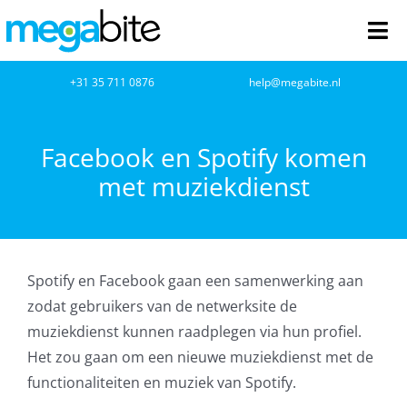
Ga
naar
Tog
inhoud
Nav
home
+31 35 711 0876
help@megabite.nl
Webdesign
Facebook en Spotify komen
met muziekdienst
Netwerkbeheer
Webhosting
Spotify en Facebook gaan een samenwerking aan
Cloud Computing
zodat gebruikers van de netwerksite de
muziekdienst kunnen raadplegen via hun profiel.
VOIP
Het zou gaan om een nieuwe muziekdienst met de
functionaliteiten en muziek van Spotify.
Microsoft NCE