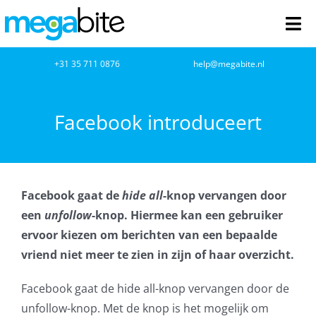
Ga
naar
Tog
inhoud
Nav
home
+31 35 711 0876
help@megabite.nl
Webdesign
Facebook introduceert
Netwerkbeheer
Webhosting
Facebook gaat de
hide all
-knop vervangen door
een
unfollow
-knop. Hiermee kan een gebruiker
Cloud Computing
ervoor kiezen om berichten van een bepaalde
vriend niet meer te zien in zijn of haar overzicht.
VOIP
Facebook gaat de hide all-knop vervangen door de
Microsoft NCE
unfollow-knop. Met de knop is het mogelijk om