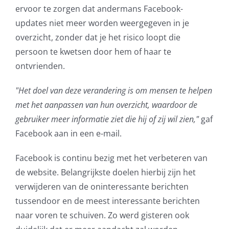
ervoor te zorgen dat andermans Facebook-
AVG
updates niet meer worden weergegeven in je
overzicht, zonder dat je het risico loopt die
Office365
persoon te kwetsen door hem of haar te
ontvrienden.
Glasvezelverbindingen
"Het doel van deze verandering is om mensen te helpen
Microsoft software licenties
met het aanpassen van hun overzicht, waardoor de
gebruiker meer informatie ziet die hij of zij wil zien,"
gaf
SLA overeenkomsten
Facebook aan in een e-mail.
Facebook is continu bezig met het verbeteren van
Remote Help
de website. Belangrijkste doelen hierbij zijn het
verwijderen van de oninteressante berichten
WordPress SLA Contract
tussendoor en de meest interessante berichten
naar voren te schuiven. Zo werd gisteren ook
Contact