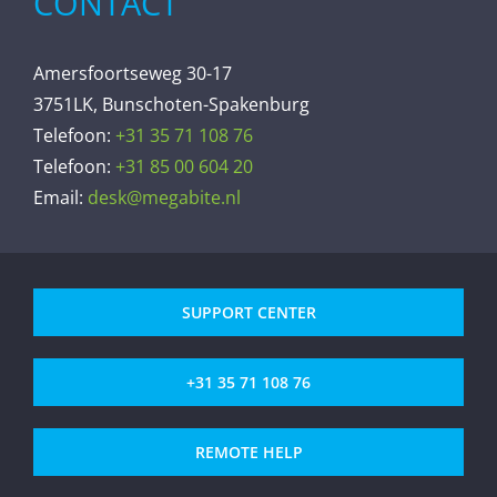
CONTACT
Amersfoortseweg 30-17
3751LK, Bunschoten-Spakenburg
Telefoon:
+31 35 71 108 76
Telefoon:
+31 85 00 604 20
Email:
desk@megabite.nl
SUPPORT CENTER
+31 35 71 108 76
REMOTE HELP