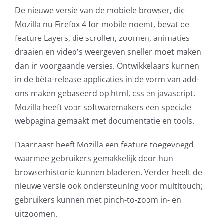
De nieuwe versie van de mobiele browser, die
AVG
Mozilla nu Firefox 4 for mobile noemt, bevat de
feature Layers, die scrollen, zoomen, animaties
Office365
draaien en video's weergeven sneller moet maken
dan in voorgaande versies. Ontwikkelaars kunnen
Glasvezelverbindingen
in de bèta-release applicaties in de vorm van add-
ons maken gebaseerd op html, css en javascript.
Microsoft software licenties
Mozilla heeft voor softwaremakers een speciale
webpagina gemaakt met documentatie en tools.
SLA overeenkomsten
Daarnaast heeft Mozilla een feature toegevoegd
Remote Help
waarmee gebruikers gemakkelijk door hun
browserhistorie kunnen bladeren. Verder heeft de
WordPress SLA Contract
nieuwe versie ook ondersteuning voor multitouch;
gebruikers kunnen met pinch-to-zoom in- en
Contact
uitzoomen.