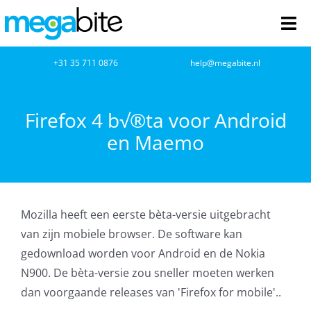
Ga
naar
Tog
inhoud
Nav
home
+31 35 711 0876
help@megabite.nl
Webdesign
Firefox 4 b√®ta voor Android
en Maemo
Netwerkbeheer
Webhosting
Mozilla heeft een eerste bèta-versie uitgebracht
Cloud Computing
van zijn mobiele browser. De software kan
gedownload worden voor Android en de Nokia
VOIP
N900. De bèta-versie zou sneller moeten werken
dan voorgaande releases van 'Firefox for mobile'..
Microsoft NCE