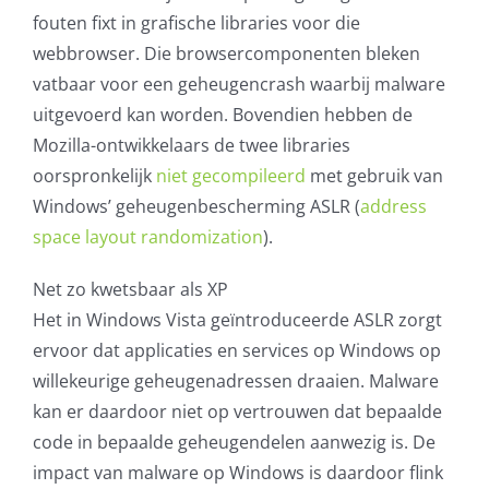
fouten fixt in grafische libraries voor die
AVG
webbrowser. Die browsercomponenten bleken
vatbaar voor een geheugencrash waarbij malware
Office365
uitgevoerd kan worden. Bovendien hebben de
Mozilla-ontwikkelaars de twee libraries
Glasvezelverbindingen
oorspronkelijk
niet gecompileerd
met gebruik van
Windows’ geheugenbescherming ASLR (
address
Microsoft software licenties
space layout randomization
).
SLA overeenkomsten
Net zo kwetsbaar als XP
Het in Windows Vista geïntroduceerde ASLR zorgt
Remote Help
ervoor dat applicaties en services op Windows op
willekeurige geheugenadressen draaien. Malware
WordPress SLA Contract
kan er daardoor niet op vertrouwen dat bepaalde
code in bepaalde geheugendelen aanwezig is. De
Contact
impact van malware op Windows is daardoor flink