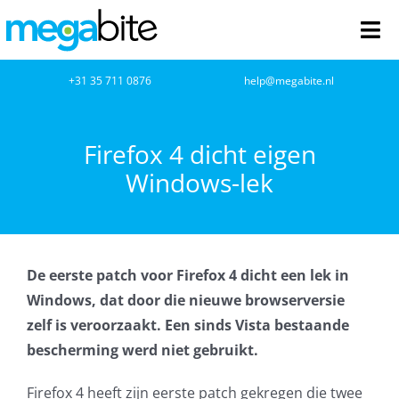
Ga
naar
Tog
inhoud
Nav
home
+31 35 711 0876
help@megabite.nl
Webdesign
Firefox 4 dicht eigen
Windows-lek
Netwerkbeheer
Webhosting
De eerste patch voor Firefox 4 dicht een lek in
Cloud Computing
Windows, dat door die nieuwe browserversie
zelf is veroorzaakt. Een sinds Vista bestaande
VOIP
bescherming werd niet gebruikt.
Microsoft NCE
Firefox 4 heeft zijn eerste patch gekregen die twee