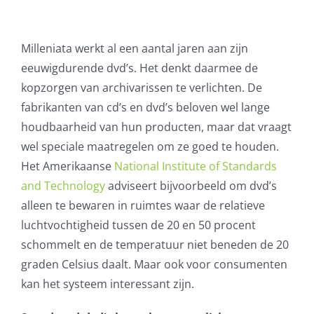
AVG
Milleniata werkt al een aantal jaren aan zijn
Office365
eeuwigdurende dvd’s. Het denkt daarmee de
kopzorgen van archivarissen te verlichten. De
Glasvezelverbindingen
fabrikanten van cd’s en dvd’s beloven wel lange
houdbaarheid van hun producten, maar dat vraagt
Microsoft software licenties
wel speciale maatregelen om ze goed te houden.
Het Amerikaanse
National Institute of Standards
SLA overeenkomsten
and Technology
adviseert bijvoorbeeld om dvd’s
alleen te bewaren in ruimtes waar de relatieve
Remote Help
luchtvochtigheid tussen de 20 en 50 procent
schommelt en de temperatuur niet beneden de 20
WordPress SLA Contract
graden Celsius daalt. Maar ook voor consumenten
kan het systeem interessant zijn.
Contact