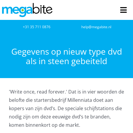
Ga
naar
Tog
inhoud
Nav
home
+31 35 711 0876
help@megabite.nl
Webdesign
Gegevens op nieuw type dvd
als in steen gebeiteld
Netwerkbeheer
Webhosting
'Write once, read forever.' Dat is in vier woorden de
Cloud Computing
belofte die startersbedrijf Millenniata doet aan
kopers van zijn dvd’s. De speciale schijfstations die
VOIP
nodig zijn om deze eeuwige dvd’s te branden,
komen binnenkort op de markt.
Microsoft NCE