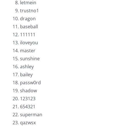
letmein
trustno1
dragon
baseball
111111
iloveyou
master
sunshine
ashley
bailey
passw0rd
shadow
123123
654321
superman
qazwsx