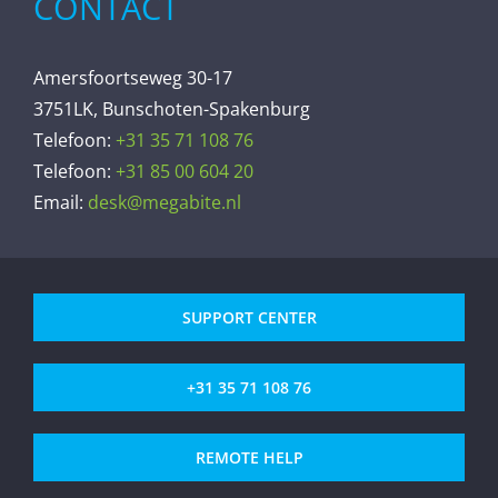
CONTACT
Amersfoortseweg 30-17
3751LK, Bunschoten-Spakenburg
Telefoon:
+31 35 71 108 76
Telefoon:
+31 85 00 604 20
Email:
desk@megabite.nl
SUPPORT CENTER
+31 35 71 108 76
REMOTE HELP