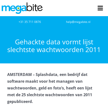
Ga
naar
Tog
inhoud
Nav
home
+31 35 711 0876
help@megabite.nl
Webdesign
Gehackte data vormt lijst
slechtste wachtwoorden 2011
Netwerkbeheer
Webhosting
AMSTERDAM – Splashdata, een bedrijf dat
Cloud Computing
software maakt voor het managen van
wachtwoorden, geld en foto’s, heeft een lijst
VOIP
met de 25 slechtste wachtwoorden van 2011
gepubliceerd.
Microsoft NCE