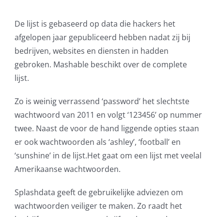
AVG
De lijst is gebaseerd op data die hackers het
afgelopen jaar gepubliceerd hebben nadat zij bij
Office365
bedrijven, websites en diensten in hadden
gebroken. Mashable beschikt over de complete
Glasvezelverbindingen
lijst.
Microsoft software licenties
Zo is weinig verrassend ‘password’ het slechtste
wachtwoord van 2011 en volgt ‘123456’ op nummer
SLA overeenkomsten
twee. Naast de voor de hand liggende opties staan
er ook wachtwoorden als ‘ashley’, ‘football’ en
Remote Help
‘sunshine’ in de lijst.Het gaat om een lijst met veelal
Amerikaanse wachtwoorden.
WordPress SLA Contract
Splashdata geeft de gebruikelijke adviezen om
Contact
wachtwoorden veiliger te maken. Zo raadt het