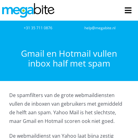
Ga
naar
Tog
inhoud
Nav
home
+31 35 711 0876
help@megabite.nl
Webdesign
Gmail en Hotmail vullen
inbox half met spam
Netwerkbeheer
Webhosting
De spamfilters van de grote webmaildiensten
Cloud Computing
vullen de inboxen van gebruikers met gemiddeld
de helft aan spam. Yahoo Mail is het slechtste,
VOIP
maar Gmail en Hotmail scoren ook niet goed.
Microsoft NCE
De webmaildienst van Yahoo laat bijna zestig