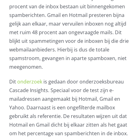
procent van de inbox bestaan uit binnengekomen
AVG
spamberichten. Gmail en Hotmail presteren bijna
gelijk aan elkaar, maar vervuilen inboxen nog altijd
Office365
met ruim 48 procent aan ongevraagde mails. Dit
blijkt uit spammetingen voor de inboxen bij die drie
Glasvezelverbindingen
webmailaanbieders. Hierbij is dus de totale
spamstroom, gevangen in aparte spamboxen, niet
Microsoft software licenties
meegenomen.
SLA overeenkomsten
Dit
onderzoek
is gedaan door onderzoeksbureau
Cascade Insights. Speciaal voor de test zijn e-
Remote Help
mailadressen aangemaakt bij Hotmail, Gmail en
Yahoo. Daarnaast is een ongefilterde mailbox
WordPress SLA Contract
gebruikt als referentie. De resultaten wijzen uit dat
Hotmail en Gmail dicht bij elkaar zitten als het gaat
Contact
om het percentage van spamberichten in de inbox.