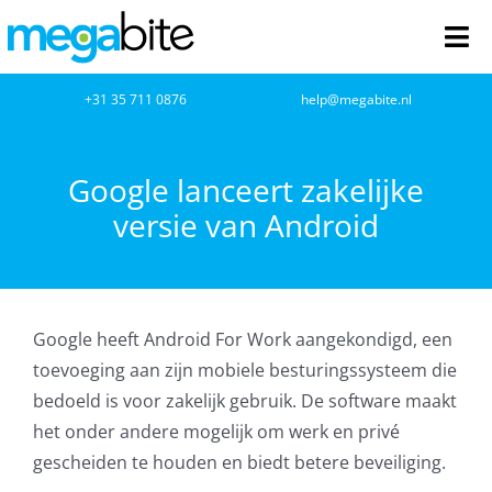
Ga
naar
Tog
inhoud
Nav
home
+31 35 711 0876
help@megabite.nl
Webdesign
Google lanceert zakelijke
versie van Android
Netwerkbeheer
Webhosting
Google heeft Android For Work aangekondigd, een
Cloud Computing
toevoeging aan zijn mobiele besturingssysteem die
bedoeld is voor zakelijk gebruik. De software maakt
VOIP
het onder andere mogelijk om werk en privé
gescheiden te houden en biedt betere beveiliging.
Microsoft NCE