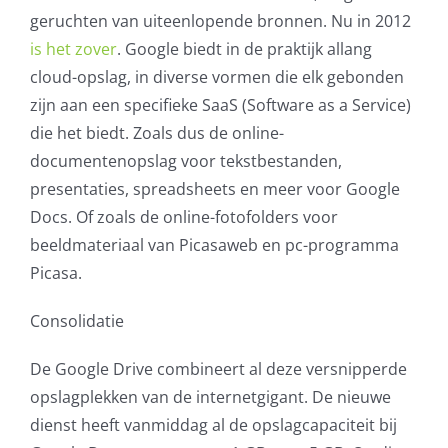
geruchten van uiteenlopende bronnen. Nu in 2012
AVG
is het zover
. Google biedt in de praktijk allang
cloud-opslag, in diverse vormen die elk gebonden
Office365
zijn aan een specifieke SaaS (Software as a Service)
die het biedt. Zoals dus de online-
Glasvezelverbindingen
documentenopslag voor tekstbestanden,
presentaties, spreadsheets en meer voor Google
Microsoft software licenties
Docs. Of zoals de online-fotofolders voor
beeldmateriaal van Picasaweb en pc-programma
SLA overeenkomsten
Picasa.
Remote Help
Consolidatie
WordPress SLA Contract
De Google Drive combineert al deze versnipperde
opslagplekken van de internetgigant. De nieuwe
Contact
dienst heeft vanmiddag al de opslagcapaciteit bij