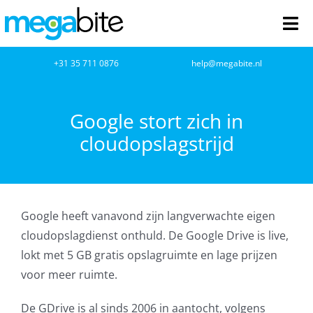
Ga
naar
Tog
inhoud
Nav
home
+31 35 711 0876
help@megabite.nl
Webdesign
Google stort zich in
cloudopslagstrijd
Netwerkbeheer
Webhosting
Google heeft vanavond zijn langverwachte eigen
Cloud Computing
cloudopslagdienst onthuld. De Google Drive is live,
lokt met 5 GB gratis opslagruimte en lage prijzen
VOIP
voor meer ruimte.
Microsoft NCE
De GDrive is al sinds 2006 in aantocht, volgens