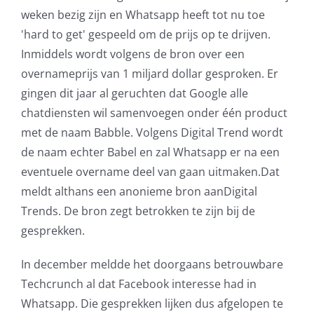
weken bezig zijn en Whatsapp heeft tot nu toe
AVG
'hard to get' gespeeld om de prijs op te drijven.
Inmiddels wordt volgens de bron over een
Office365
overnameprijs van 1 miljard dollar gesproken. Er
gingen dit jaar al geruchten dat Google alle
Glasvezelverbindingen
chatdiensten wil samenvoegen onder één product
met de naam Babble. Volgens Digital Trend wordt
Microsoft software licenties
de naam echter Babel en zal Whatsapp er na een
eventuele overname deel van gaan uitmaken.Dat
SLA overeenkomsten
meldt althans een anonieme bron aanDigital
Trends. De bron zegt betrokken te zijn bij de
Remote Help
gesprekken.
WordPress SLA Contract
In december meldde het doorgaans betrouwbare
Techcrunch al dat Facebook interesse had in
Contact
Whatsapp. Die gesprekken lijken dus afgelopen te