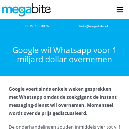
Ga
naar
Tog
inhoud
Nav
home
+31 35 711 0876
help@megabite.nl
Webdesign
Google wil Whatsapp voor 1
miljard dollar overnemen
Netwerkbeheer
Webhosting
Google voert sinds enkele weken gesprekken
Cloud Computing
met Whatsapp omdat de zoekgigant de instant
messaging-dienst wil overnemen. Momenteel
VOIP
wordt over de prijs gediscussieerd.
Microsoft NCE
De onderhandelingen zouden inmiddels vier tot vijf