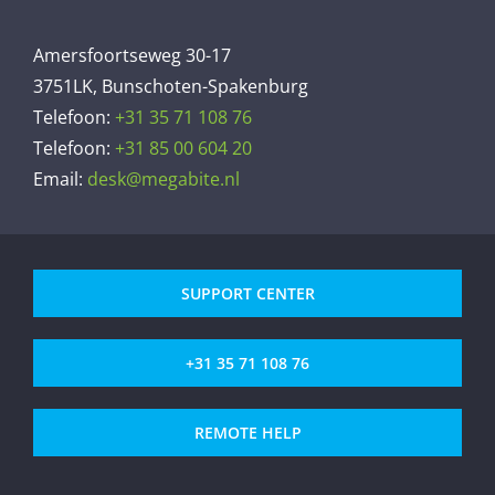
Amersfoortseweg 30-17
3751LK, Bunschoten-Spakenburg
Telefoon:
+31 35 71 108 76
Telefoon:
+31 85 00 604 20
Email:
desk@megabite.nl
SUPPORT CENTER
+31 35 71 108 76
REMOTE HELP