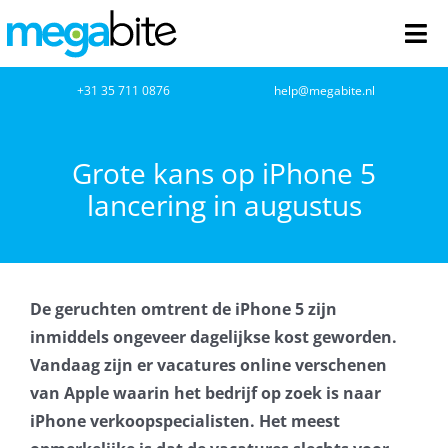
Ga
naar
Tog
inhoud
Nav
home
+31 35 711 0876
help@megabite.nl
Webdesign
Grote kans op iPhone 5
lancering in augustus
Netwerkbeheer
Webhosting
De geruchten omtrent de iPhone 5 zijn
Cloud Computing
inmiddels ongeveer dagelijkse kost geworden.
Vandaag zijn er vacatures online verschenen
VOIP
van Apple waarin het bedrijf op zoek is naar
iPhone verkoopspecialisten. Het meest
Microsoft NCE