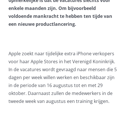
opmerkelijke is dat de vacatures slechts voor
enkele maanden zijn. Om bijvoorbeeld
AVG
voldoende mankracht te hebben ten tijde van
een nieuwe productlancering.
Office365
Glasvezelverbindingen
Apple zoekt naar tijdelijke extra iPhone verkopers
Microsoft software licenties
voor haar Apple Stores in het Verenigd Koninkrijk.
In de vacatures wordt gevraagd naar mensen die 5
SLA overeenkomsten
dagen per week willen werken en beschikbaar zijn
in de periode van 16 augustus tot en met 29
Remote Help
oktober. Daarnaast zullen de medewerkers in de
tweede week van augustus een training krijgen.
WordPress SLA Contract
Contact