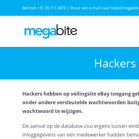
Ga
Bel met
+31 35 711 0876
| Stuur een e-mail naar
help@megabite
naar
inhoud
Hackers 
Hackers hebben op veilingsite eBay toegang ge
onder andere versleutelde wachtwoorden buitg
wachtwoord te wijzigen.
De aanval op de database zou ergens tussen eind
inloggegevens van een medewerker hadden bemac