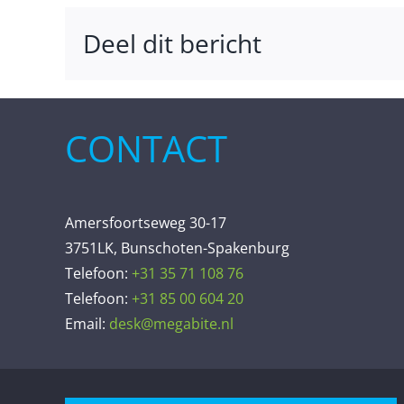
Deel dit bericht
CONTACT
Amersfoortseweg 30-17
3751LK, Bunschoten-Spakenburg
Telefoon:
+31 35 71 108 76
Telefoon:
+31 85 00 604 20
Email:
desk@megabite.nl