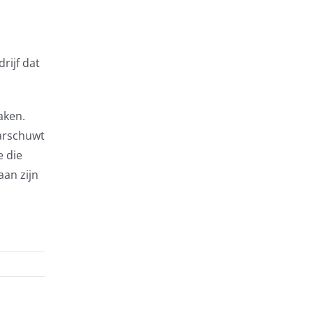
rijf dat
aken.
aarschuwt
e die
aan zijn