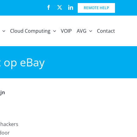
REMOTE HELP
Cloud Computing
VOIP
AVG
Contact
t op eBay
ijn
 hackers
door