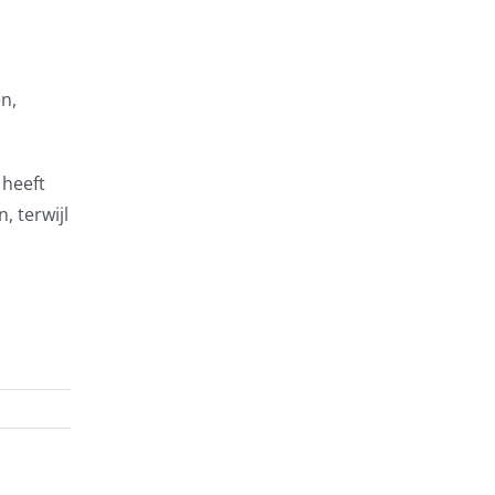
n,
 heeft
, terwijl