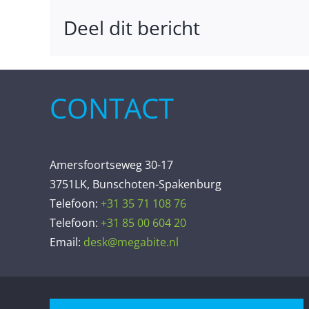
Deel dit bericht
CONTACT
Amersfoortseweg 30-17
3751LK, Bunschoten-Spakenburg
Telefoon:
+31 35 71 108 76
Telefoon:
+31 85 00 604 20
Email:
desk@megabite.nl