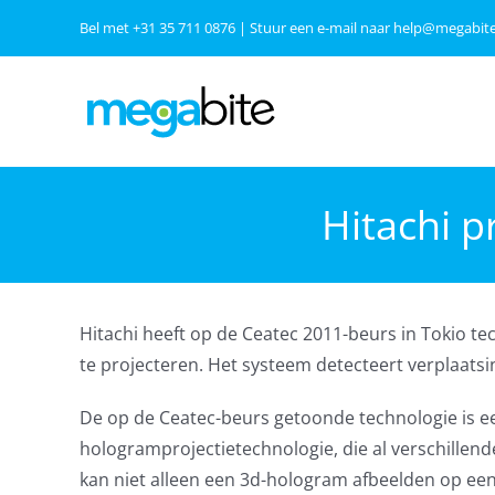
Ga
Bel met
+31 35 711 0876
| Stuur een e-mail naar
help@megabite
naar
inhoud
Hitachi 
Hitachi heeft op de Ceatec 2011-beurs in Tokio 
te projecteren. Het systeem detecteert verplaats
De op de Ceatec-beurs getoonde technologie is ee
hologramprojectietechnologie, die al verschillend
kan niet alleen een 3d-hologram afbeelden op ee