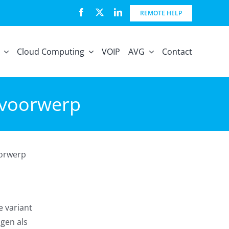
REMOTE HELP
Cloud Computing
VOIP
AVG
Contact
 voorwerp
oorwerp
e variant
gen als