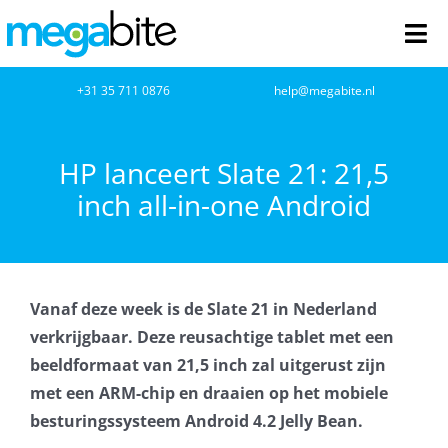
Ga
naar
Tog
inhoud
Nav
home
+31 35 711 0876
help@megabite.nl
Webdesign
HP lanceert Slate 21: 21,5
inch all-in-one Android
Netwerkbeheer
Webhosting
Vanaf deze week is de Slate 21 in Nederland
Cloud Computing
verkrijgbaar. Deze reusachtige tablet met een
beeldformaat van 21,5 inch zal uitgerust zijn
VOIP
met een ARM-chip en draaien op het mobiele
besturingssysteem Android 4.2 Jelly Bean.
Microsoft NCE