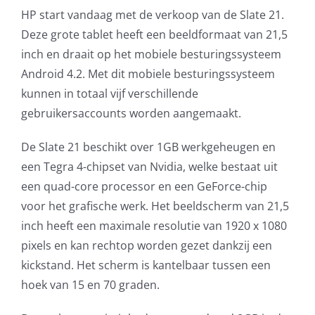
HP start vandaag met de verkoop van de Slate 21.
AVG
Deze grote tablet heeft een beeldformaat van 21,5
inch en draait op het mobiele besturingssysteem
Office365
Android 4.2. Met dit mobiele besturingssysteem
kunnen in totaal vijf verschillende
Glasvezelverbindingen
gebruikersaccounts worden aangemaakt.
Microsoft software licenties
De Slate 21 beschikt over 1GB werkgeheugen en
een Tegra 4-chipset van Nvidia, welke bestaat uit
SLA overeenkomsten
een quad-core processor en een GeForce-chip
voor het grafische werk. Het beeldscherm van 21,5
Remote Help
inch heeft een maximale resolutie van 1920 x 1080
pixels en kan rechtop worden gezet dankzij een
WordPress SLA Contract
kickstand. Het scherm is kantelbaar tussen een
hoek van 15 en 70 graden.
Contact