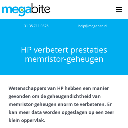
Ga
naar
Tog
inhoud
Nav
home
+31 35 711 0876
help@megabite.nl
Webdesign
HP verbetert prestaties
memristor-geheugen
Netwerkbeheer
Webhosting
Wetenschappers van HP hebben een manier
Cloud Computing
gevonden om de geheugendichtheid van
memristor-geheugen enorm te verbeteren. Er
VOIP
kan meer data worden opgeslagen op een zeer
klein oppervlak.
Microsoft NCE