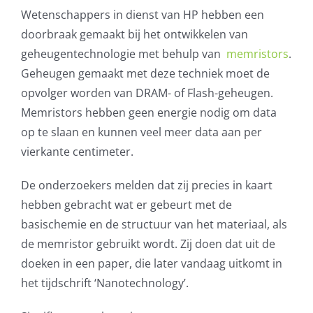
Wetenschappers in dienst van HP hebben een
AVG
doorbraak gemaakt bij het ontwikkelen van
geheugentechnologie met behulp van
memristors
.
Office365
Geheugen gemaakt met deze techniek moet de
opvolger worden van DRAM- of Flash-geheugen.
Glasvezelverbindingen
Memristors hebben geen energie nodig om data
op te slaan en kunnen veel meer data aan per
Microsoft software licenties
vierkante centimeter.
SLA overeenkomsten
De onderzoekers melden dat zij precies in kaart
hebben gebracht wat er gebeurt met de
Remote Help
basischemie en de structuur van het materiaal, als
de memristor gebruikt wordt. Zij doen dat uit de
WordPress SLA Contract
doeken in een paper, die later vandaag uitkomt in
het tijdschrift ‘Nanotechnology’.
Contact