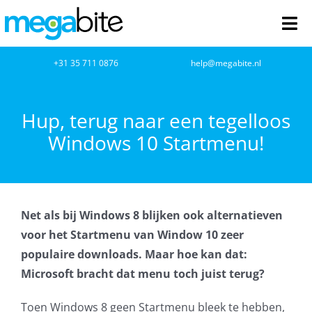
Ga
naar
Tog
inhoud
Nav
home
+31 35 711 0876
help@megabite.nl
Webdesign
Hup, terug naar een tegelloos
Windows 10 Startmenu!
Netwerkbeheer
Webhosting
Net als bij Windows 8 blijken ook alternatieven
Cloud Computing
voor het Startmenu van Window 10 zeer
populaire downloads. Maar hoe kan dat:
VOIP
Microsoft bracht dat menu toch juist terug?
Microsoft NCE
Toen Windows 8 geen Startmenu bleek te hebben,