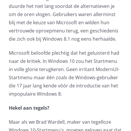
duurde het niet lang voordat de alternatieven je
AVG
om de oren vlogen. Gebruikers waren allerminst
blij met de keuze van Microsoft en wilden hun
Office365
vertrouwde oproepmenu terug, een geschiedenis
die zich ook bij Windows 8.1 nog eens herhaalde.
Glasvezelverbindingen
Microsoft beloofde plechtig dat het geluisterd had
Microsoft software licenties
naar de kritiek. In Windows 10 zou het Startmenu
in volle glorie terugkeren. Geen irritant ModernUI-
SLA overeenkomsten
Startmenu maar één zoals de Windows-gebruiker
die 17 jaar lang kende vóór de introductie van het
Remote Help
impopulaire Windows 8.
WordPress SLA Contract
Hekel aan tegels?
Maar als we Brad Wardell, maker van tegelloze
Contact
Windows 10-Startmenu's, moeten geloven gaat dat