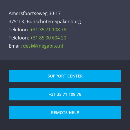
Amersfoortseweg 30-17
3751LK, Bunschoten-Spakenburg
Telefoon:
+31 35 71 108 76
Telefoon:
+31 85 00 604 20
Email:
desk@megabite.nl
SUPPORT CENTER
+31 35 71 108 76
REMOTE HELP