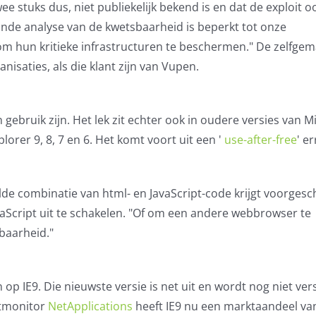
ee stuks dus, niet publiekelijk bekend is en dat de exploit o
nde analyse van de kwetsbaarheid is beperkt tot onze
om hun kritieke infrastructuren te beschermen." De zelfge
isaties, als die klant zijn van Vupen.
 in gebruik zijn. Het lek zit echter ook in oudere versies van M
orer 9, 8, 7 en 6. Het komt voort uit een '
use-after-free
' e
e combinatie van html- en JavaScript-code krijgt voorgesc
vaScript uit te schakelen. "Of om een andere webbrowser te
baarheid."
p IE9. Die nieuwste versie is net uit en wordt nog niet ver
ktmonitor
NetApplications
heeft IE9 nu een marktaandeel van