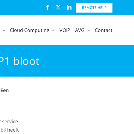
REMOTE HELP
Cloud Computing
VOIP
AVG
Contact
P1 bloot
"Een
 service
IE8
heeft