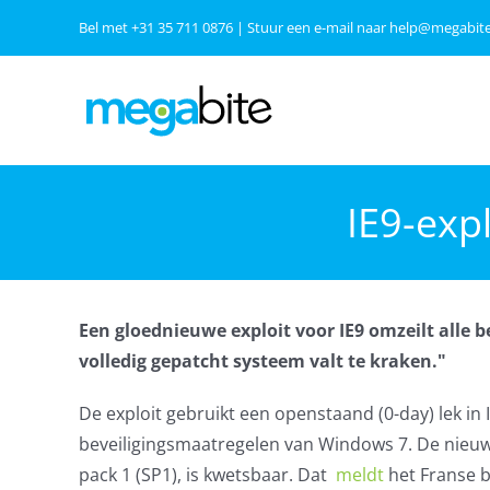
Ga
Bel met
+31 35 711 0876
| Stuur een e-mail naar
help@megabite
naar
inhoud
IE9-exp
Een gloednieuwe exploit voor IE9 omzeilt alle 
volledig gepatcht systeem valt te kraken."
De exploit gebruikt een openstaand (0-day) lek in 
beveiligingsmaatregelen van Windows 7. De nieuw
pack 1 (SP1), is kwetsbaar. Dat
meldt
het Franse b