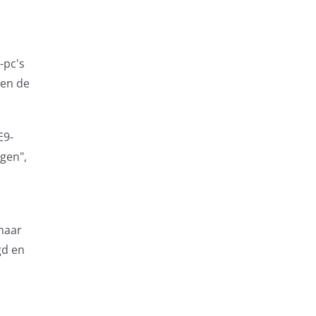
-pc's
en de
E9-
gen",
 maar
gd en