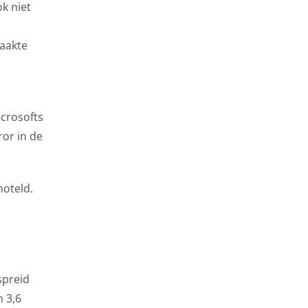
ok niet
maakte
icrosofts
rror in de
hoteld.
spreid
 3,6